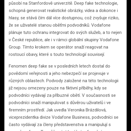
působí na Stanfordově univerzitě. Deep fake technologie,
schopná generovat realistické obrázky, videa a dokonce i
hlasy, se stává čím dál více dostupnou, což zvyšuje riziko,
že se uživatelé stanou oběťmi podvodníků. Vodafone
plánuje tuto ochranu integrovat do svých služeb, a to nejen
v České republice, ale i v rámci globální skupiny Vodafone
Group. Tímto krokem se operátor snaží reagovat na
rostoucí obavy, které s touto technologií souvisejí.
Fenomen deep fake se v posledních letech dostal do
povědomí veřejnosti a jeho nebezpečí se projevuje v
různých oblastech. Podvody založené na této technologii
již nejsou omezeny pouze na fiktivní příběhy, kdy se
podvodníci vydávají za příbuzné obětí. V současnosti se
podvodníci snaží manipulovat s důvěrou uživatelů i ve
firemním prostředí. Jak uvedla Veronika Brázdilová,
viceprezidentka divize Vodafone Business, podvodníci se
často vydávají za členy představenstva a manipulují s