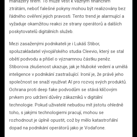
manažery firem. To může vést k vážným finančním
ztrátám, neboť falešné pokyny mohou být realizovány bez
řádného ověření jejich pravosti. Tento trend je alarmující a
vyžaduje okamžitou reakci ze strany operátorů a dalších
poskytovatelů digitálních služeb.
Mezi zasaženými podnikateli je i Lukáš Stibor,
spoluzakladatel vývojářského studia Cleevio, který se stal
obětí podvodu a přišel o významnou částku peněz.
Stiborova zkušenost ukazuje, jak je hluboké vedení a umělá
inteligence v podnikání zastrašující. Ironií je, že právě jeho
společnost se snaží využívat AI pro rozvoj svých produktů.
Ochrana proti deep fake podvodům se stává klíčovým
prvkem pro udržení důvěry zákazníků v digitální
technologie. Pokud uživatelé nebudou mít jistotu ohledně
toho, s jakými technologiemi pracují, mohou se
rozhodnout je úplně opustit, což by mělo katastrofální
dopad na podnikání operátorů jako je Vodafone.