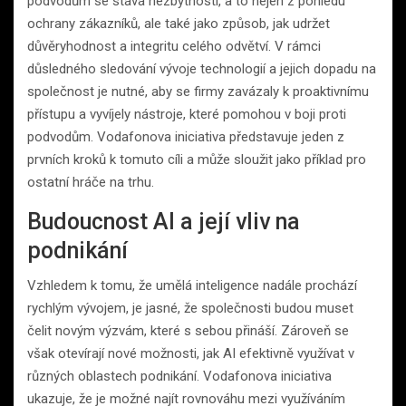
podvodům se stává nezbytností, a to nejen z pohledu
ochrany zákazníků, ale také jako způsob, jak udržet
důvěryhodnost a integritu celého odvětví. V rámci
důsledného sledování vývoje technologií a jejich dopadu na
společnost je nutné, aby se firmy zavázaly k proaktivnímu
přístupu a vyvíjely nástroje, které pomohou v boji proti
podvodům. Vodafonova iniciativa představuje jeden z
prvních kroků k tomuto cíli a může sloužit jako příklad pro
ostatní hráče na trhu.
Budoucnost AI a její vliv na
podnikání
Vzhledem k tomu, že umělá inteligence nadále prochází
rychlým vývojem, je jasné, že společnosti budou muset
čelit novým výzvám, které s sebou přináší. Zároveň se
však otevírají nové možnosti, jak AI efektivně využívat v
různých oblastech podnikání. Vodafonova iniciativa
ukazuje, že je možné najít rovnováhu mezi využíváním