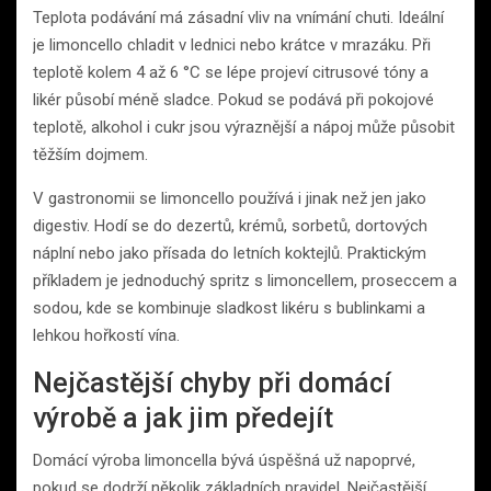
Teplota podávání má zásadní vliv na vnímání chuti. Ideální
je limoncello chladit v lednici nebo krátce v mrazáku. Při
teplotě kolem 4 až 6 °C se lépe projeví citrusové tóny a
likér působí méně sladce. Pokud se podává při pokojové
teplotě, alkohol i cukr jsou výraznější a nápoj může působit
těžším dojmem.
V gastronomii se limoncello používá i jinak než jen jako
digestiv. Hodí se do dezertů, krémů, sorbetů, dortových
náplní nebo jako přísada do letních koktejlů. Praktickým
příkladem je jednoduchý spritz s limoncellem, proseccem a
sodou, kde se kombinuje sladkost likéru s bublinkami a
lehkou hořkostí vína.
Nejčastější chyby při domácí
výrobě a jak jim předejít
Domácí výroba limoncella bývá úspěšná už napoprvé,
pokud se dodrží několik základních pravidel. Nejčastější