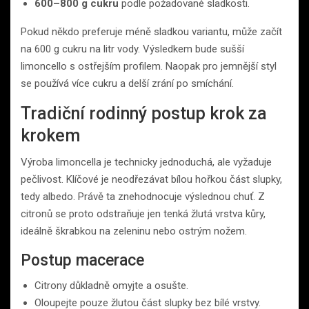
600–800 g cukru
podle požadované sladkosti.
Pokud někdo preferuje méně sladkou variantu, může začít
na 600 g cukru na litr vody. Výsledkem bude sušší
limoncello s ostřejším profilem. Naopak pro jemnější styl
se používá více cukru a delší zrání po smíchání.
Tradiční rodinný postup krok za
krokem
Výroba limoncella je technicky jednoduchá, ale vyžaduje
pečlivost. Klíčové je neodřezávat bílou hořkou část slupky,
tedy albedo. Právě ta znehodnocuje výslednou chuť. Z
citronů se proto odstraňuje jen tenká žlutá vrstva kůry,
ideálně škrabkou na zeleninu nebo ostrým nožem.
Postup macerace
Citrony důkladně omyjte a osušte.
Oloupejte pouze žlutou část slupky bez bílé vrstvy.