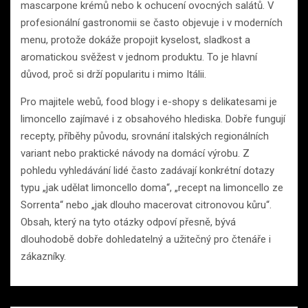
mascarpone krémů nebo k ochucení ovocných salátů. V
profesionální gastronomii se často objevuje i v moderních
menu, protože dokáže propojit kyselost, sladkost a
aromatickou svěžest v jednom produktu. To je hlavní
důvod, proč si drží popularitu i mimo Itálii.
Pro majitele webů, food blogy i e-shopy s delikatesami je
limoncello zajímavé i z obsahového hlediska. Dobře fungují
recepty, příběhy původu, srovnání italských regionálních
variant nebo praktické návody na domácí výrobu. Z
pohledu vyhledávání lidé často zadávají konkrétní dotazy
typu „jak udělat limoncello doma“, „recept na limoncello ze
Sorrenta“ nebo „jak dlouho macerovat citronovou kůru“.
Obsah, který na tyto otázky odpoví přesně, bývá
dlouhodobě dobře dohledatelný a užitečný pro čtenáře i
zákazníky.