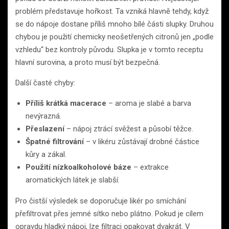
problém představuje hořkost. Ta vzniká hlavně tehdy, když
se do nápoje dostane příliš mnoho bílé části slupky. Druhou
chybou je použití chemicky neošetřených citronů jen „podle
vzhledu“ bez kontroly původu. Slupka je v tomto receptu
hlavní surovina, a proto musí být bezpečná.
Další časté chyby:
Příliš krátká macerace
– aroma je slabé a barva
nevýrazná.
Přeslazení
– nápoj ztrácí svěžest a působí těžce.
Špatné filtrování
– v likéru zůstávají drobné částice
kůry a zákal.
Použití nízkoalkoholové báze
– extrakce
aromatických látek je slabší.
Pro čistší výsledek se doporučuje likér po smíchání
přefiltrovat přes jemné sítko nebo plátno. Pokud je cílem
opravdu hladký nápoj, lze filtraci opakovat dvakrát. V