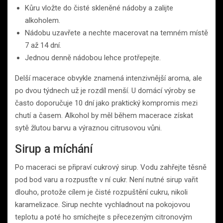
Kůru vložte do čisté skleněné nádoby a zalijte
alkoholem.
Nádobu uzavřete a nechte macerovat na temném místě
7 až 14 dní.
Jednou denně nádobou lehce protřepejte.
Delší macerace obvykle znamená intenzivnější aroma, ale
po dvou týdnech už je rozdíl menší. U domácí výroby se
často doporučuje 10 dní jako praktický kompromis mezi
chutí a časem. Alkohol by měl během macerace získat
sytě žlutou barvu a výraznou citrusovou vůni.
Sirup a míchání
Po maceraci se připraví cukrový sirup. Vodu zahřejte těsně
pod bod varu a rozpusťte v ní cukr. Není nutné sirup vařit
dlouho, protože cílem je čisté rozpuštění cukru, nikoli
karamelizace. Sirup nechte vychladnout na pokojovou
teplotu a poté ho smíchejte s přecezeným citronovým