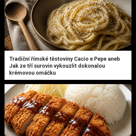
Tradiční římské těstoviny Cacio e Pepe aneb
Jak ze tří surovin vykouzlit dokonalou
krémovou omáčku