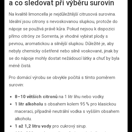
a co sledovat při výběru surovin
Na kvalitě limoncella je nejdůležitější citrusová surovina.
Ideální jsou citrony s nevoskovanou slupkou, protože do
nápoje se používá právě kůra. Pokud nejsou k dispozici
přímo citróny ze Sorrenta, je vhodné vybírat plody s
pevnou, aromatickou a silnější slupkou. Důležité je, aby
nebyly chemicky ošetřené nebo silně voskované, jinak by
se do nápoje mohly dostat nežádoucí látky a chuť by byla
méně čistá.
Pro domácí výrobu se obvykle počítá s tímto poměrem
surovin:
8–10 větších citronů
na 1 litr lihu nebo vodky.
1 litr alkoholu
s obsahem kolem 95 % pro klasickou
maceraci, případně neutrální vodka s vyšším obsahem
alkoholu.
1 až 1,2 litru vody
pro cukrový sirup.