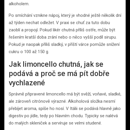
alkoholem.
Po smíchání vznikne nápoj, který je vhodné ještě několik dní
až týden nechat odležet. V praxi se chuť za tuto dobu
zaoblí a propojí. Pokud likér chutná příliš ostře, může být
řešením kratší doba zrání nebo o něco vyšší podíl sirupu.
Pokud je naopak příliš sladký, v příští várce pomůže snížení
cukru o 100 až 150 g.
Jak limoncello chutná, jak se
podává a proč se má pít dobře
vychlazené
Správně připravené limoncello má být svěží, voňavé, sladké,
ale zároveň citrónově výrazné. Alkoholová složka nesmí
přebíjet aroma, spíše ho nosí. V Itálii se podává hlavně jako
digestiv po jídle, tedy po hlavním chodu. Typicky se nalévá
do malých skleniček a servíruje se velmi studené.