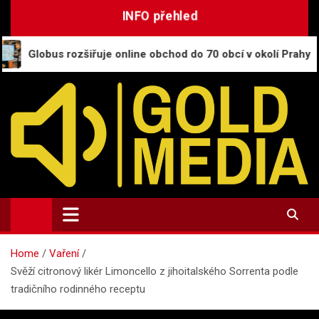
Skip
INFO přehled
to
content
ozšiřuje online obchod do 70 obcí v okolí Prahy
C
GoldMedia.cz
Magazín a přehled informací
Home
Vaření
Svěží citronový likér Limoncello z jihoitalského Sorrenta podle
tradičního rodinného receptu