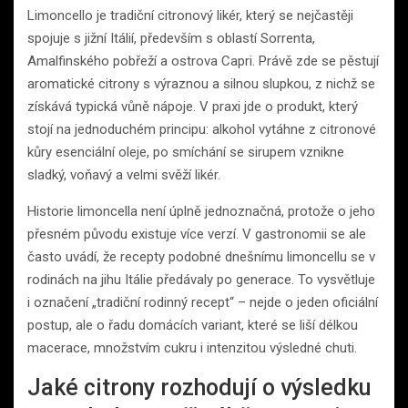
Limoncello je tradiční citronový likér, který se nejčastěji
spojuje s jižní Itálií, především s oblastí Sorrenta,
Amalfinského pobřeží a ostrova Capri. Právě zde se pěstují
aromatické citrony s výraznou a silnou slupkou, z nichž se
získává typická vůně nápoje. V praxi jde o produkt, který
stojí na jednoduchém principu: alkohol vytáhne z citronové
kůry esenciální oleje, po smíchání se sirupem vznikne
sladký, voňavý a velmi svěží likér.
Historie limoncella není úplně jednoznačná, protože o jeho
přesném původu existuje více verzí. V gastronomii se ale
často uvádí, že recepty podobné dnešnímu limoncellu se v
rodinách na jihu Itálie předávaly po generace. To vysvětluje
i označení „tradiční rodinný recept“ – nejde o jeden oficiální
postup, ale o řadu domácích variant, které se liší délkou
macerace, množstvím cukru i intenzitou výsledné chuti.
Jaké citrony rozhodují o výsledku