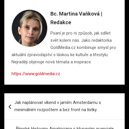
Bc. Martina Vaňková |
Redakce
Psaní je pro ni způsob, jak sdílet
svět kolem nás. Jako redaktorka
GoldMedia.cz kombinuje smysl pro
aktuální zpravodajství s láskou ke kultuře a lifestylu.
Nejraději objevuje nová témata a inspirace.
https://www.goldmedia.cz
Navigace
Jak naplánovat víkend v jarním Amsterdamu s
pro
minimálním rozpočtem a bez front na lístky
příspěvek
Římské těstoviny Amatriciana s křupavým guanciale,