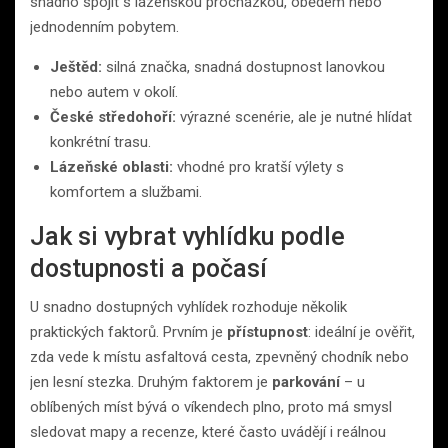
snadno spojit s lázeňskou procházkou, obědem nebo
jednodenním pobytem.
Ještěd:
silná značka, snadná dostupnost lanovkou
nebo autem v okolí.
České středohoří:
výrazné scenérie, ale je nutné hlídat
konkrétní trasu.
Lázeňské oblasti:
vhodné pro kratší výlety s
komfortem a službami.
Jak si vybrat vyhlídku podle
dostupnosti a počasí
U snadno dostupných vyhlídek rozhoduje několik
praktických faktorů. Prvním je
přístupnost
: ideální je ověřit,
zda vede k místu asfaltová cesta, zpevněný chodník nebo
jen lesní stezka. Druhým faktorem je
parkování
– u
oblíbených míst bývá o víkendech plno, proto má smysl
sledovat mapy a recenze, které často uvádějí i reálnou