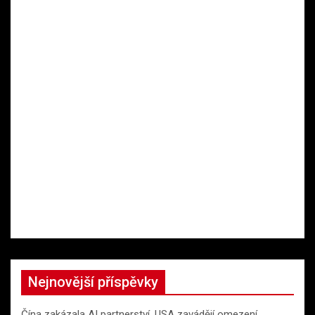
Nejnovější příspěvky
Čína zakázala AI partnerství, USA zavádějí omezení