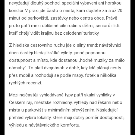
nevyžadují dlouhý pochod, speciální vybavení ani horskou
kondici. V praxi jde často o místa, kam dojdete za 5 až 20
minut od parkoviště, zastávky nebo centra obce. Právě
proto patří mezi oblíbené cíle rodin s dětmi, seniorů i lidí,
kteří chtějí vidět krajinu bez celodenní turistiky.
Z hlediska cestovního ruchu jde o silný trend: návštěvníci
dnes častěji hledají krátké výlety, jasně popsanou
dostupnost a místo, kde dostanou „hodně muziky za málo
námahy“. To platí dvojnásob v době, kdy lidé plánují cesty
přes mobil a rozhodují se podle mapy, fotek a několika
rychlých recenzí.
Mezi nejčastěji vyhledávané typy patří skalní vyhlídky v
Českém ráji, městské rozhledny, výhledy nad řekami nebo
místa u parkovišť s minimálním převýšením. Následující
přehled vybírá lokality, které mají dobrý poměr dostupnosti,
výhledu a návštěvnického komfortu.