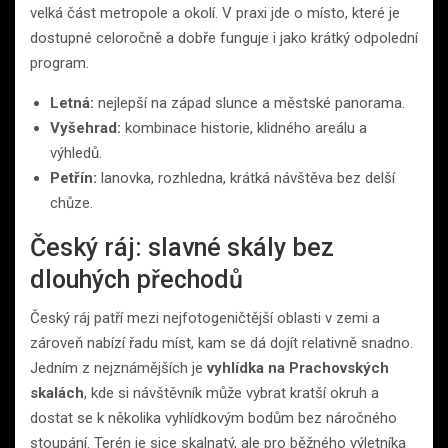
velká část metropole a okolí. V praxi jde o místo, které je
dostupné celoročně a dobře funguje i jako krátký odpolední
program.
Letná:
nejlepší na západ slunce a městské panorama.
Vyšehrad:
kombinace historie, klidného areálu a
výhledů.
Petřín:
lanovka, rozhledna, krátká návštěva bez delší
chůze.
Český ráj: slavné skály bez
dlouhých přechodů
Český ráj patří mezi nejfotogeničtější oblasti v zemi a
zároveň nabízí řadu míst, kam se dá dojít relativně snadno.
Jedním z nejznámějších je
vyhlídka na Prachovských
skalách
, kde si návštěvník může vybrat kratší okruh a
dostat se k několika vyhlídkovým bodům bez náročného
stoupání. Terén je sice skalnatý, ale pro běžného výletníka