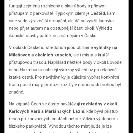
fungují zejména rozhledny a skalní body s přímým
přístupem z parkoviště. Typickým cílem je
Ještěd
, kam
sice vede výraznější stoupání, ale dá se využít lanovka
nebo přijet autem na dostupnější části okolí. Výhled z
ikonické stavby patří k nejznámějším v Česku.
V oblasti Českého středohoří jsou oblíbené
vyhlídky na
Milešovce a okolních kopcích
, ale i místa s kratší
přístupovou trasou. Například některé body v okolí Lovoše
nebo Hazmburku nabízejí výrazný výhled už po relativně
krátké cestě. Pro návštěvníky je důležité vybírat konkrétní
trasu podle mapy, protože rozdíly v náročnosti mohou být
značné.
Na západě Čech se často navštěvují
rozhledny v okolí
Karlových Varů a Mariánských Lázní
, kde bývá přístup
řešen po zpevněných cestách nebo krátkým výstupem z
blízkého parkoviště. Výhodou těchto míst je, že je lze