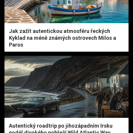
Jak zažít autentickou atmosféru řeckých
Kyklad na méně známých ostrovech Milos a
Paros
Autentický roadtrip po jihozápadním Irsku
podél divokého pobřeží Wild Atlantic Way