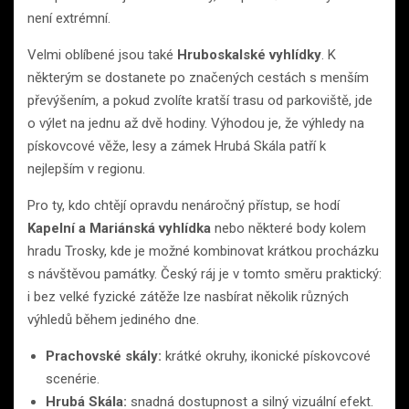
není extrémní.
Velmi oblíbené jsou také
Hruboskalské vyhlídky
. K
některým se dostanete po značených cestách s menším
převýšením, a pokud zvolíte kratší trasu od parkoviště, jde
o výlet na jednu až dvě hodiny. Výhodou je, že výhledy na
pískovcové věže, lesy a zámek Hrubá Skála patří k
nejlepším v regionu.
Pro ty, kdo chtějí opravdu nenáročný přístup, se hodí
Kapelní a Mariánská vyhlídka
nebo některé body kolem
hradu Trosky, kde je možné kombinovat krátkou procházku
s návštěvou památky. Český ráj je v tomto směru praktický:
i bez velké fyzické zátěže lze nasbírat několik různých
výhledů během jediného dne.
Prachovské skály:
krátké okruhy, ikonické pískovcové
scenérie.
Hrubá Skála:
snadná dostupnost a silný vizuální efekt.