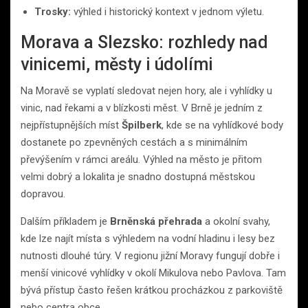
Trosky:
výhled i historický kontext v jednom výletu.
Morava a Slezsko: rozhledy nad
vinicemi, městy i údolími
Na Moravě se vyplatí sledovat nejen hory, ale i vyhlídky u
vinic, nad řekami a v blízkosti měst. V Brně je jedním z
nejpřístupnějších míst
Špilberk
, kde se na vyhlídkové body
dostanete po zpevněných cestách a s minimálním
převýšením v rámci areálu. Výhled na město je přitom
velmi dobrý a lokalita je snadno dostupná městskou
dopravou.
Dalším příkladem je
Brněnská přehrada
a okolní svahy,
kde lze najít místa s výhledem na vodní hladinu i lesy bez
nutnosti dlouhé túry. V regionu jižní Moravy fungují dobře i
menší vinicové vyhlídky v okolí Mikulova nebo Pavlova. Tam
bývá přístup často řešen krátkou procházkou z parkoviště
nebo centra obce.