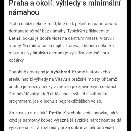
Praha a okolí: výhledy s minimální
námahou
Praha nabízí několik míst, kde se k pěknému panoramatu
dostanete téměř bez námahy. Typickým příkladem je
Letná
, odkud je dobře vidět na centrum města, Vltavu i
mosty. Na místo se dá dojít z tramvaje během několika
minut a díky širokým cestám je vyhlídka vhodná i pro
kočárky.
Podobně dostupný je
Vyšehrad
. Kromě historického
areálu nabízí výhledy na Vltavu a pražské mosty, přičemž
přístup je možný pěšky z metra i po zpevněných cestách.
Pro návštěvníky, kteří chtějí spojit výhled s kulturním
programem, jde o jednu z nejpraktičtějších voleb.
Za zmínku stojí také
Petřín
. K vrcholu vede lanovka, takže i
když je samotný kopec výraznější, fyzická náročnost se dá
výrazně snížit. Z rozhledny je za dobré viditelnosti vidět