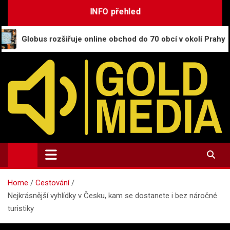
Skip
INFO přehled
to
content
ozšiřuje online obchod do 70 obcí v okolí Prahy
C
GoldMedia.cz
Magazín a přehled informací
Home
Cestování
Nejkrásnější vyhlídky v Česku, kam se dostanete i bez náročné
turistiky