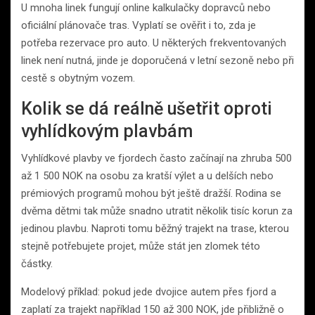
U mnoha linek fungují online kalkulačky dopravců nebo
oficiální plánovače tras. Vyplatí se ověřit i to, zda je
potřeba rezervace pro auto. U některých frekventovaných
linek není nutná, jinde je doporučená v letní sezoně nebo při
cestě s obytným vozem.
Kolik se dá reálně ušetřit oproti
vyhlídkovým plavbám
Vyhlídkové plavby ve fjordech často začínají na zhruba 500
až 1 500 NOK na osobu za kratší výlet a u delších nebo
prémiových programů mohou být ještě dražší. Rodina se
dvěma dětmi tak může snadno utratit několik tisíc korun za
jedinou plavbu. Naproti tomu běžný trajekt na trase, kterou
stejně potřebujete projet, může stát jen zlomek této
částky.
Modelový příklad: pokud jede dvojice autem přes fjord a
zaplatí za trajekt například 150 až 300 NOK, jde přibližně o