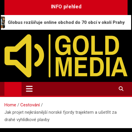
Skip
INFO přehled
to
content
zšiřuje online obchod do 70 obcí v okolí Prahy
CE
GoldMedia.cz
Magazín a přehled informací
Home
Cestování
Jak projet nejkrásnější norské fjordy trajektem a ušetřit za
drahé vyhlídkové plavby