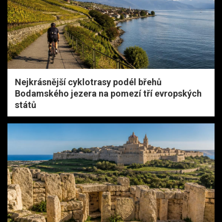
Nejkrásnější cyklotrasy podél břehů
Bodamského jezera na pomezí tří evropských
států