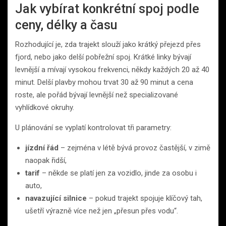
Jak vybírat konkrétní spoj podle
ceny, délky a času
Rozhodující je, zda trajekt slouží jako krátký přejezd přes
fjord, nebo jako delší pobřežní spoj. Krátké linky bývají
levnější a mívají vysokou frekvenci, někdy každých 20 až 40
minut. Delší plavby mohou trvat 30 až 90 minut a cena
roste, ale pořád bývají levnější než specializované
vyhlídkové okruhy.
U plánování se vyplatí kontrolovat tři parametry:
jízdní řád
– zejména v létě bývá provoz častější, v zimě
naopak řidší,
tarif
– někde se platí jen za vozidlo, jinde za osobu i
auto,
navazující silnice
– pokud trajekt spojuje klíčový tah,
ušetří výrazně více než jen „přesun přes vodu“.