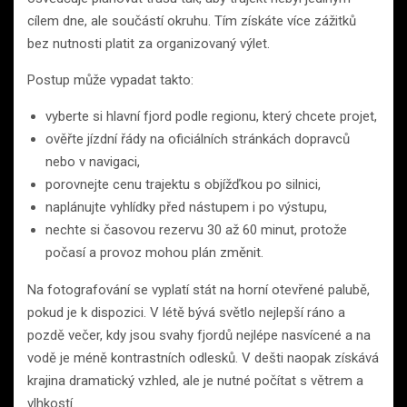
cílem dne, ale součástí okruhu. Tím získáte více zážitků
bez nutnosti platit za organizovaný výlet.
Postup může vypadat takto:
vyberte si hlavní fjord podle regionu, který chcete projet,
ověřte jízdní řády na oficiálních stránkách dopravců
nebo v navigaci,
porovnejte cenu trajektu s objížďkou po silnici,
naplánujte vyhlídky před nástupem i po výstupu,
nechte si časovou rezervu 30 až 60 minut, protože
počasí a provoz mohou plán změnit.
Na fotografování se vyplatí stát na horní otevřené palubě,
pokud je k dispozici. V létě bývá světlo nejlepší ráno a
pozdě večer, kdy jsou svahy fjordů nejlépe nasvícené a na
vodě je méně kontrastních odlesků. V dešti naopak získává
krajina dramatický vzhled, ale je nutné počítat s větrem a
vlhkostí.