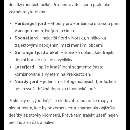
desítky menších celků. Pro cestovatele jsou praktické
zejména tyto oblasti:
Hardangerfjord
– vhodný pro kombinaci s trasou přes
Vøringsfossen, Eidfjord a Oddu.
Sognefjord
– nejdelší fjord v Norsku, s několika
trajektovými napojeními mezi menšími obcemi.
Geirangerfjord a okolí
– ikonická oblast, kde trajekt
doplní horské silnice a vyhlídky.
Lysefjord
– spíše kratší lodní segmenty, často
kombinované s výletem na Preikestolen.
Nærøyfjord
– jeden z nejfotogeničtějších fjordů, kde
se dá využít běžná doprava i turistické lodě.
Prakticky nejvýhodnější je sledovat trasu podle mapy a
hledat místa, kde by pozemní cesta znamenala objížďku
desítky až stovky kilometrů. Právě tam trajekt ušetří nejen
peníze, ale i čas a palivo.