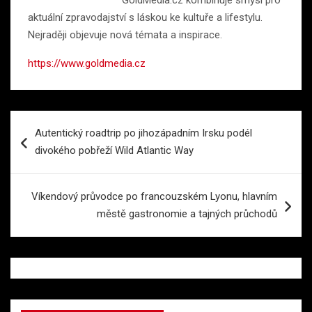
aktuální zpravodajství s láskou ke kultuře a lifestylu.
Nejraději objevuje nová témata a inspirace.
https://www.goldmedia.cz
Navigace
Autentický roadtrip po jihozápadním Irsku podél
pro
divokého pobřeží Wild Atlantic Way
příspěvek
Víkendový průvodce po francouzském Lyonu, hlavním
městě gastronomie a tajných průchodů