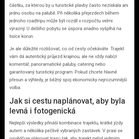
částku, za kterou by u turistické plavby často nezískala ani
jednu osobu na palubě. Při několika přejezdech během
jednoho roadtripu může být rozdíl v rozpočtu velmi
výrazný. U delšího pobytu se úspora snadno vyšplhá na
tisíce korun.
Je ale důležité rozlišovat, co od cesty očekáváte. Trajekt
vám dá autentický průjezd krajinou, ale ne vždy nabízí
komentář, panoramatické paluby, catering nebo
garantovaný turistický program. Pokud chcete hlavně
přesun a výhledy, je běžný spoj ekonomicky nejrozumnější
volba.
Jak si cestu naplánovat, aby byla
levná i fotogenická
Nejlepší výsledky přináší kombinace trajektu, krátké jízdy
autem a několika pečlivě vybraných zastávek. V praxi se
osvědčuje plánovat trasu tak, aby trajekt nebyl jediným