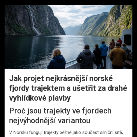
Jak projet nejkrásnější norské
fjordy trajektem a ušetřit za drahé
vyhlídkové plavby
Proč jsou trajekty ve fjordech
nejvýhodnější variantou
V Norsku fungují trajekty běžně jako součást silniční sítě,