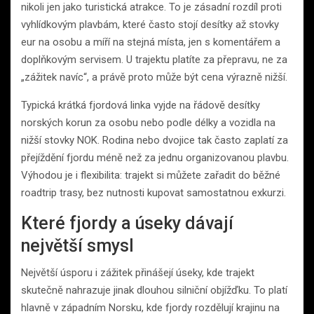
nikoli jen jako turistická atrakce. To je zásadní rozdíl proti
vyhlídkovým plavbám, které často stojí desítky až stovky
eur na osobu a míří na stejná místa, jen s komentářem a
doplňkovým servisem. U trajektu platíte za přepravu, ne za
„zážitek navíc“, a právě proto může být cena výrazně nižší.
Typická krátká fjordová linka vyjde na řádově desítky
norských korun za osobu nebo podle délky a vozidla na
nižší stovky NOK. Rodina nebo dvojice tak často zaplatí za
přejíždění fjordu méně než za jednu organizovanou plavbu.
Výhodou je i flexibilita: trajekt si můžete zařadit do běžné
roadtrip trasy, bez nutnosti kupovat samostatnou exkurzi.
Které fjordy a úseky dávají
největší smysl
Největší úsporu i zážitek přinášejí úseky, kde trajekt
skutečně nahrazuje jinak dlouhou silniční objížďku. To platí
hlavně v západním Norsku, kde fjordy rozdělují krajinu na