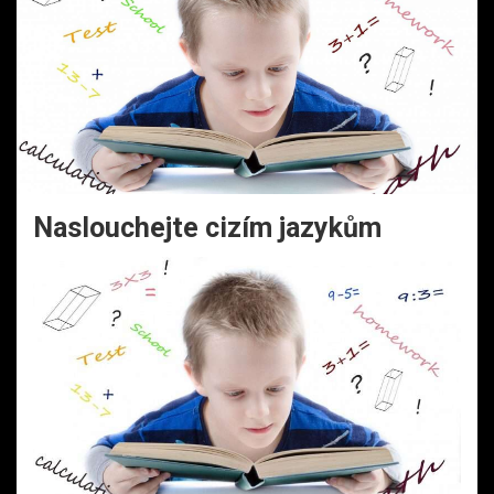
Naslouchejte cizím jazykům