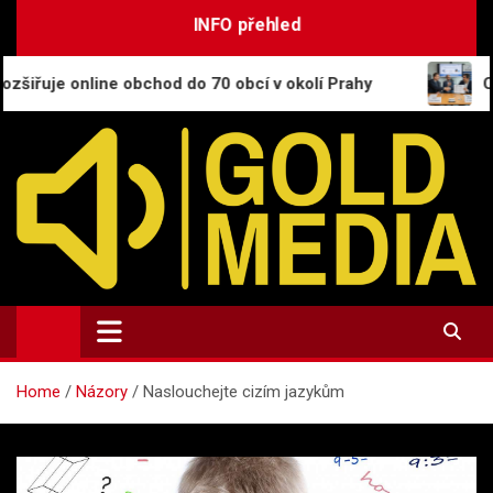
Skip
INFO přehled
to
content
ine obchod do 70 obcí v okolí Prahy
CESNET se st
GoldMedia.cz
Magazín a přehled informací
Home
Názory
Naslouchejte cizím jazykům