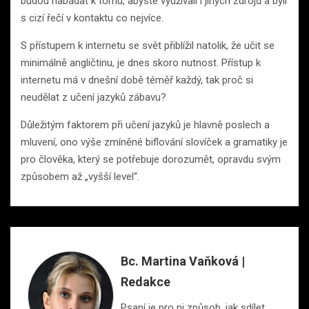
budou nabádat k tomu, abyste využívali i jiných zdrojů a byli
s cizí řečí v kontaktu co nejvíce.
S přístupem k internetu se svět přiblížil natolik, že učit se
minimálně angličtinu, je dnes skoro nutnost. Přístup k
internetu má v dnešní době téměř každý, tak proč si
neudělat z učení jazyků zábavu?
Důležitým faktorem při učení jazyků je hlavně poslech a
mluvení, ono výše zmíněné biflování slovíček a gramatiky je
pro člověka, který se potřebuje dorozumět, opravdu svým
způsobem až „vyšší level“.
Bc. Martina Vaňková |
Redakce
Psaní je pro ni způsob, jak sdílet