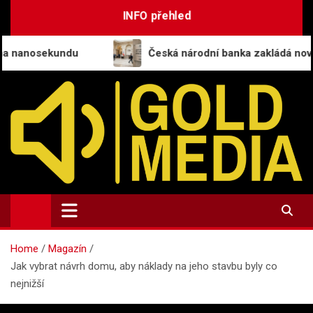
Skip
INFO přehled
to
content
du
Česká národní banka zakládá nový odbor pro um
GoldMedia.cz
Magazín a přehled informací
Home
Magazín
Jak vybrat návrh domu, aby náklady na jeho stavbu byly co
nejnižší