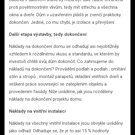
proti povětrnostním vlivům, tedy mít střechu a všechna
okna a dveře. Dům v uzavřeném plášti je zvenčí prakticky
dokončen. Jediné, co mu chybí, je izolace a převýšení.
Další etapa výstavby, tedy dokončení
Náklady na dokončení domu se odhadují asi nejobtížněji
vzhledem k rozdílnému vkusu a standardu, ve kterém by
investoři chtěli svůj dům dokončit. Co zahrnujeme do
nákladů na dokončení? Provádění podlah a podlah , omítání
stěn a stropů , montáž parapetů, vkládání vnitřních dveří a
veškeré práce související se zateplením objektu a
provedením fasády. Níže uvádíme, jak jsou rozděleny
náklady na dokončení projektu domu.
Náklady na vnitřní instalaci
Náklady na všechny vnitřní instalace jsou obvykle uváděny
jako odhad. Odhaduje se, že je to asi 15 % hodnoty