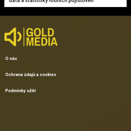
data a statistiky lodních pojišťoven
O nás
Ochrana údajů a cookies
Podmínky užití