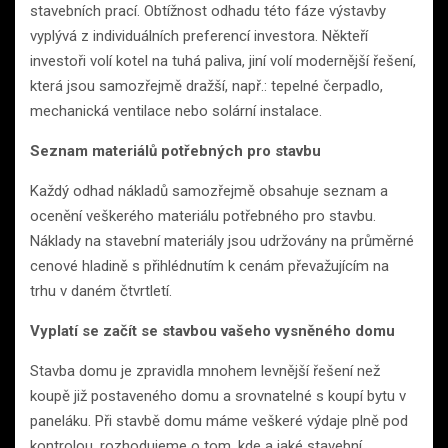
stavebních prací. Obtížnost odhadu této fáze výstavby
vyplývá z individuálních preferencí investora. Někteří
investoři volí kotel na tuhá paliva, jiní volí modernější řešení,
která jsou samozřejmě dražší, např.: tepelné čerpadlo,
mechanická ventilace nebo solární instalace.
Seznam materiálů potřebných pro stavbu
Každý odhad nákladů samozřejmě obsahuje seznam a
ocenění veškerého materiálu potřebného pro stavbu.
Náklady na stavební materiály jsou udržovány na průměrné
cenové hladině s přihlédnutím k cenám převažujícím na
trhu v daném čtvrtletí.
Vyplatí se začít se stavbou vašeho vysněného domu
Stavba domu je zpravidla mnohem levnější řešení než
koupě již postaveného domu a srovnatelné s koupí bytu v
paneláku. Při stavbě domu máme veškeré výdaje plně pod
kontrolou, rozhodujeme o tom, kde a jaké stavební