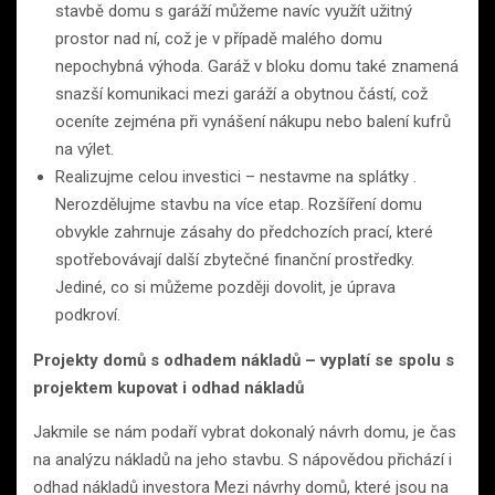
stavbě domu s garáží můžeme navíc využít užitný
prostor nad ní, což je v případě malého domu
nepochybná výhoda. Garáž v bloku domu také znamená
snazší komunikaci mezi garáží a obytnou částí, což
oceníte zejména při vynášení nákupu nebo balení kufrů
na výlet.
Realizujme celou investici – nestavme na splátky .
Nerozdělujme stavbu na více etap. Rozšíření domu
obvykle zahrnuje zásahy do předchozích prací, které
spotřebovávají další zbytečné finanční prostředky.
Jediné, co si můžeme později dovolit, je úprava
podkroví.
Projekty domů s odhadem nákladů – vyplatí se spolu s
projektem kupovat i odhad nákladů
Jakmile se nám podaří vybrat dokonalý návrh domu, je čas
na analýzu nákladů na jeho stavbu. S nápovědou přichází i
odhad nákladů investora Mezi návrhy domů, které jsou na