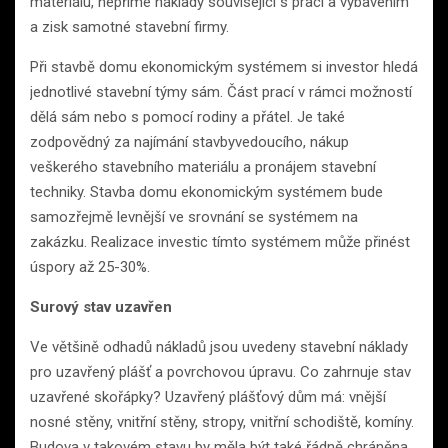
materiálu, nepřímé náklady související s prací a vybavením
a zisk samotné stavební firmy.
Při stavbě domu ekonomickým systémem si investor hledá
jednotlivé stavební týmy sám. Část prací v rámci možností
dělá sám nebo s pomocí rodiny a přátel. Je také
zodpovědný za najímání stavbyvedoucího, nákup
veškerého stavebního materiálu a pronájem stavební
techniky. Stavba domu ekonomickým systémem bude
samozřejmě levnější ve srovnání se systémem na
zakázku. Realizace investic tímto systémem může přinést
úspory až 25-30%.
Surový stav uzavřen
Ve většině odhadů nákladů jsou uvedeny stavební náklady
pro uzavřený plášť a povrchovou úpravu. Co zahrnuje stav
uzavřené skořápky? Uzavřený plášťový dům má: vnější
nosné stěny, vnitřní stěny, stropy, vnitřní schodiště, komíny.
Budova v takovém stavu by měla být také řádně chráněna