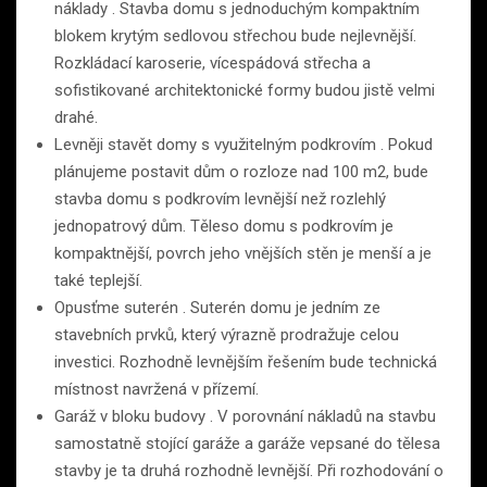
náklady . Stavba domu s jednoduchým kompaktním
blokem krytým sedlovou střechou bude nejlevnější.
Rozkládací karoserie, vícespádová střecha a
sofistikované architektonické formy budou jistě velmi
drahé.
Levněji stavět domy s využitelným podkrovím . Pokud
plánujeme postavit dům o rozloze nad 100 m2, bude
stavba domu s podkrovím levnější než rozlehlý
jednopatrový dům. Těleso domu s podkrovím je
kompaktnější, povrch jeho vnějších stěn je menší a je
také teplejší.
Opusťme suterén . Suterén domu je jedním ze
stavebních prvků, který výrazně prodražuje celou
investici. Rozhodně levnějším řešením bude technická
místnost navržená v přízemí.
Garáž v bloku budovy . V porovnání nákladů na stavbu
samostatně stojící garáže a garáže vepsané do tělesa
stavby je ta druhá rozhodně levnější. Při rozhodování o