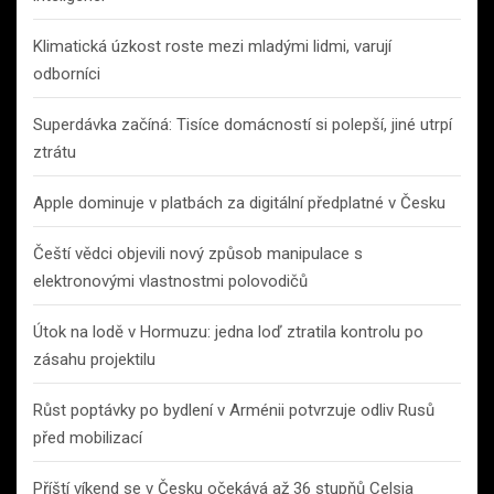
Klimatická úzkost roste mezi mladými lidmi, varují
odborníci
Superdávka začíná: Tisíce domácností si polepší, jiné utrpí
ztrátu
Apple dominuje v platbách za digitální předplatné v Česku
Čeští vědci objevili nový způsob manipulace s
elektronovými vlastnostmi polovodičů
Útok na lodě v Hormuzu: jedna loď ztratila kontrolu po
zásahu projektilu
Růst poptávky po bydlení v Arménii potvrzuje odliv Rusů
před mobilizací
Příští víkend se v Česku očekává až 36 stupňů Celsia