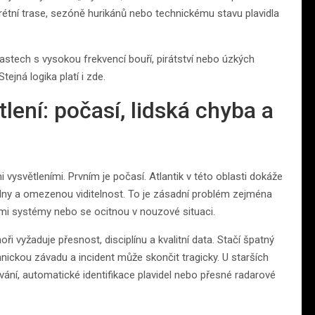
krétní trase, sezóně hurikánů nebo technickému stavu plavidla
lastech s vysokou frekvencí bouří, pirátství nebo úzkých
tejná logika platí i zde.
ení: počasí, lidská chyba a
vysvětleními. Prvním je počasí. Atlantik v této oblasti dokáže
 vlny a omezenou viditelnost. To je zásadní problém zejména
ími systémy nebo se ocitnou v nouzové situaci.
 vyžaduje přesnost, disciplínu a kvalitní data. Stačí špatný
ickou závadu a incident může skončit tragicky. U starších
vání, automatické identifikace plavidel nebo přesné radarové