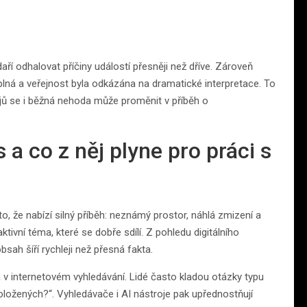
ří odhalovat příčiny událostí přesněji než dříve. Zároveň
plná a veřejnost byla odkázána na dramatické interpretace. To
ajů se i běžná nehoda může proměnit v příběh o
 a co z něj plyne pro práci s
to, že nabízí silný příběh: neznámý prostor, náhlá zmizení a
ktivní téma, které se dobře sdílí. Z pohledu digitálního
sah šíří rychleji než přesná fakta.
 v internetovém vyhledávání. Lidé často kladou otázky typu
doložených?“. Vyhledávače i AI nástroje pak upřednostňují