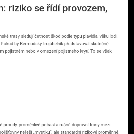
n: riziko se řídí provozem,
ské trasy sledují četnost škod podle typu plavidla, věku lodi,
Pokud by Bermudský trojúhelník představoval skutečně
ším pojistném nebo v omezení pojistného krytí. To se však
né proudy, proměnlivé počasí a rušné dopravní trasy mezi
ojišťovny neřeší „mystiku“, ale standardní rizikové proměnné.