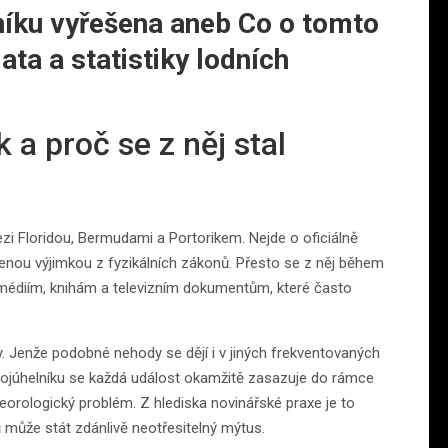
íku vyřešena aneb Co o tomto
ta a statistiky lodních
 a proč se z něj stal
zi Floridou, Bermudami a Portorikem. Nejde o oficiálně
nou výjimkou z fyzikálních zákonů. Přesto se z něj během
y médiím, knihám a televizním dokumentům, které často
ly. Jenže podobné nehody se dějí i v jiných frekventovaných
rojúhelníku se každá událost okamžitě zasazuje do rámce
orologický problém. Z hlediska novinářské praxe je to
ů může stát zdánlivě neotřesitelný mýtus.