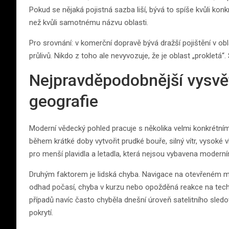
Pokud se nějaká pojistná sazba liší, bývá to spíše kvůli kon
než kvůli samotnému názvu oblasti.
Pro srovnání: v komerční dopravě bývá dražší pojištění v ob
průlivů. Nikdo z toho ale nevyvozuje, že je oblast „prokletá“. S
Nejpravděpodobnější vysvětl
geografie
Moderní vědecký pohled pracuje s několika velmi konkrétními 
během krátké doby vytvořit prudké bouře, silný vítr, vysoké
pro menší plavidla a letadla, která nejsou vybavena modern
Druhým faktorem je lidská chyba. Navigace na otevřeném moři
odhad počasí, chyba v kurzu nebo opožděná reakce na techn
případů navíc často chyběla dnešní úroveň satelitního sledo
pokrytí.