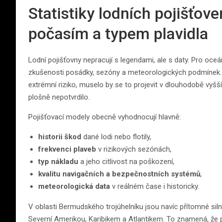
Statistiky lodních pojišťove
počasím a typem plavidla
Lodní pojišťovny nepracují s legendami, ale s daty. Pro oceán
zkušenosti posádky, sezóny a meteorologických podmínek. 
extrémní riziko, muselo by se to projevit v dlouhodobě vyš
plošně nepotvrdilo.
Pojišťovací modely obecně vyhodnocují hlavně:
historii škod
dané lodi nebo flotily,
frekvenci plaveb
v rizikových sezónách,
typ nákladu
a jeho citlivost na poškození,
kvalitu navigačních a bezpečnostních systémů
,
meteorologická data
v reálném čase i historicky.
V oblasti Bermudského trojúhelníku jsou navíc přítomné sil
Severní Amerikou, Karibikem a Atlantikem. To znamená, že p