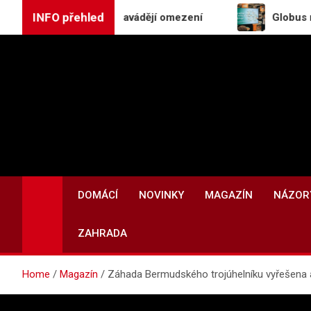
Skip
INFO přehled
tnerství, USA zavádějí omezení
Globus rozšiřuje o
to
content
DOMÁCÍ
NOVINKY
MAGAZÍN
NÁZOR
ZAHRADA
Home
Magazín
Záhada Bermudského trojúhelníku vyřešena an