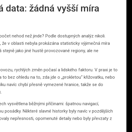
 data: žádná vyšší míra
 počet nehod než jinde? Podle dostupných analýz nikoli.
, že v oblasti nebyla prokázána statisticky výjimečná míra
á stejně jako jiné hustě provozované regiony, ale ne
ovozu, rychlých změn počasí a lidského faktoru. V praxi je to
 a to bez ohledu na to, zda jde o „prokletou“ křižovatku, nebo
íku navíc chybí přesně vymezené hranice, takže se do
.
ech vysvětlena běžnými příčinami: špatnou navigací,
 posádky. Některé slavné historky byly navíc v pozdějších
valy nepřesnosti, opomenuté detaily nebo byly převzaty z