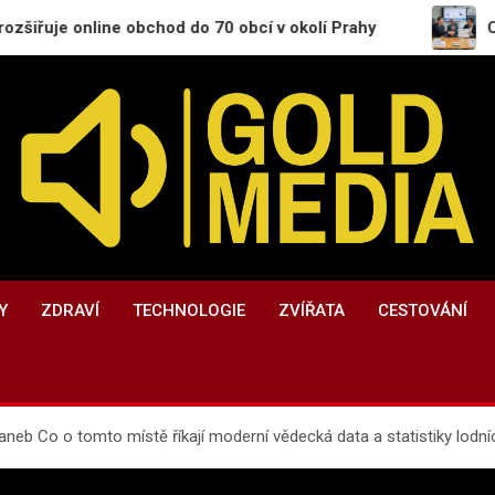
nline obchod do 70 obcí v okolí Prahy
CESNET se s
GoldMedia.cz
Magazín a přehled informací
Y
ZDRAVÍ
TECHNOLOGIE
ZVÍŘATA
CESTOVÁNÍ
eb Co o tomto místě říkají moderní vědecká data a statistiky lodní