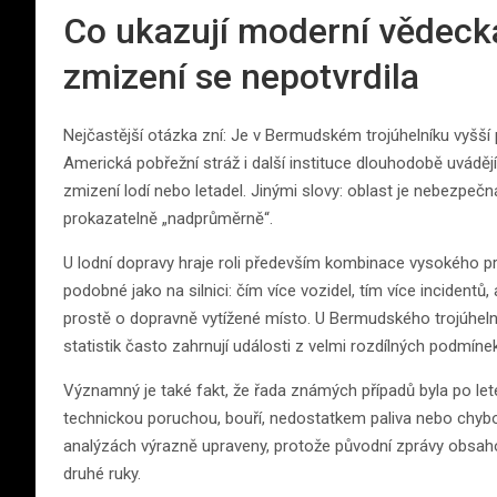
Co ukazují moderní vědecká
zmizení se nepotvrdila
Nejčastější otázka zní: Je v Bermudském trojúhelníku vyšší
Americká pobřežní stráž i další instituce dlouhodobě uvádějí
zmizení lodí nebo letadel. Jinými slovy: oblast je nebezpečn
prokazatelně „nadprůměrně“.
U lodní dopravy hraje roli především kombinace vysokého pr
podobné jako na silnici: čím více vozidel, tím více incidentů,
prostě o dopravně vytížené místo. U Bermudského trojúheln
statistik často zahrnují události z velmi rozdílných podmínek
Významný je také fakt, že řada známých případů byla po let
technickou poruchou, bouří, nedostatkem paliva nebo chybou
analýzách výrazně upraveny, protože původní zprávy obsaho
druhé ruky.