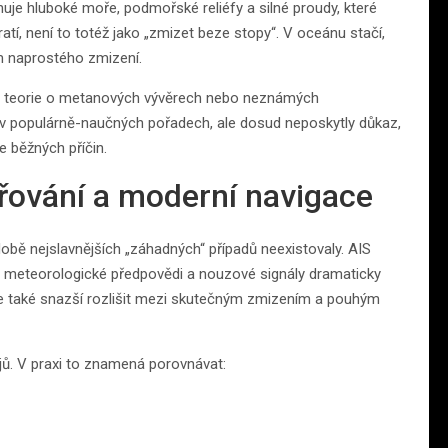
uje hluboké moře, podmořské reliéfy a silné proudy, které
ratí, není to totéž jako „zmizet beze stopy“. V oceánu stačí,
em naprostého zmizení.
 i teorie o metanových vývěrech nebo neznámých
í v populárně-naučných pořadech, ale dosud neposkytly důkaz,
e běžných příčin.
třování a moderní navigace
době nejslavnějších „záhadných“ případů neexistovaly. AIS
ké meteorologické předpovědi a nouzové signály dramaticky
u je také snazší rozlišit mezi skutečným zmizením a pouhým
ojů. V praxi to znamená porovnávat: