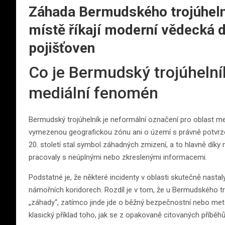
Záhada Bermudského trojúheln
místě říkají moderní vědecká da
pojišťoven
Co je Bermudský trojúhelník
mediální fenomén
Bermudský trojúhelník je neformální označení pro oblast me
vymezenou geografickou zónu ani o území s právně potvrze
20. století stal symbol záhadných zmizení, a to hlavně dík
pracovaly s neúplnými nebo zkreslenými informacemi.
Podstatné je, že některé incidenty v oblasti skutečně nasta
námořních koridorech. Rozdíl je v tom, že u Bermudského t
„záhady“, zatímco jinde jde o běžný bezpečnostní nebo mete
klasický příklad toho, jak se z opakovaně citovaných příběh