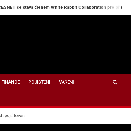
tává členem White Rabbit Collaboration pro přenos času s př
FINANCE
POJIŠTĚNÍ
VAŘENÍ
ch pojišťoven