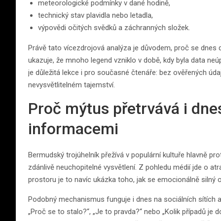
meteorologické podmínky v dané hodině,
technický stav plavidla nebo letadla,
výpovědi očitých svědků a záchranných složek.
Právě tato vícezdrojová analýza je důvodem, proč se dnes da
ukazuje, že mnoho legend vzniklo v době, kdy byla data neú
je důležitá lekce i pro současné čtenáře: bez ověřených úd
nevysvětlitelném tajemství.
Proč mýtus přetrvává i dnes
informacemi
Bermudský trojúhelník přežívá v populární kultuře hlavně pro
zdánlivě neuchopitelné vysvětlení. Z pohledu médií jde o atra
prostoru je to navíc ukázka toho, jak se emocionálně silný ob
Podobný mechanismus funguje i dnes na sociálních sítích a
„Proč se to stalo?“, „Je to pravda?“ nebo „Kolik případů je 