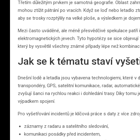
Třetím důležitým prvkem je samotná geografie. Oblast zahrn
mohou ztížit pátrání po vracích. Když se loď nebo letadlo zt
aby se trosky rozptýlily na velké ploše, a výsledkem je doj
Mezi často uváděné, ale méně přesvědčivé spekulace patří
elektromagnetických jevech. Tyto hypotézy se sice objevuj
který by vysvětlil všechny známé případy lépe než kombinac
Jak se k tématu staví vyše
Dnešní lodě a letadla jsou vybavena technologiemi, které v 
transpondéry, GPS, satelitní komunikace, radar, automatic
zvyšují šanci na rychlou reakci i dohledání trasy. Díky tom
výpadkem spojení.
Pro vyšetřování incidentů je klíčová práce s daty z více zdr
záznamy z radaru a satelitního sledování,
komunikaci posádky před incidentem,