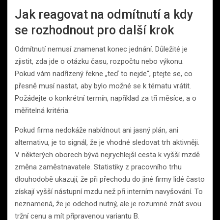
Jak reagovat na odmítnutí a kdy
se rozhodnout pro další krok
Odmítnutí nemusí znamenat konec jednání. Důležité je
zjistit, zda jde o otázku času, rozpočtu nebo výkonu.
Pokud vám nadřízený řekne „teď to nejde“, ptejte se, co
přesně musí nastat, aby bylo možné se k tématu vrátit.
Požádejte o konkrétní termín, například za tři měsíce, a o
měřitelná kritéria.
Pokud firma nedokáže nabídnout ani jasný plán, ani
alternativu, je to signál, že je vhodné sledovat trh aktivněji.
V některých oborech bývá nejrychlejší cesta k vyšší mzdě
změna zaměstnavatele. Statistiky z pracovního trhu
dlouhodobě ukazují, že při přechodu do jiné firmy lidé často
získají vyšší nástupní mzdu než při interním navyšování. To
neznamená, že je odchod nutný, ale je rozumné znát svou
tržní cenu a mít připravenou variantu B.