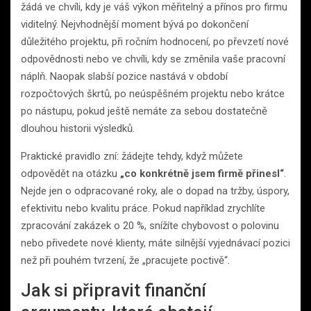
žádá ve chvíli, kdy je váš výkon měřitelný a přínos pro firmu
viditelný. Nejvhodnější moment bývá po dokončení
důležitého projektu, při ročním hodnocení, po převzetí nové
odpovědnosti nebo ve chvíli, kdy se změnila vaše pracovní
náplň. Naopak slabší pozice nastává v období
rozpočtových škrtů, po neúspěšném projektu nebo krátce
po nástupu, pokud ještě nemáte za sebou dostatečně
dlouhou historii výsledků.
Praktické pravidlo zní: žádejte tehdy, když můžete
odpovědět na otázku
„co konkrétně jsem firmě přinesl“
.
Nejde jen o odpracované roky, ale o dopad na tržby, úspory,
efektivitu nebo kvalitu práce. Pokud například zrychlíte
zpracování zakázek o 20 %, snížíte chybovost o polovinu
nebo přivedete nové klienty, máte silnější vyjednávací pozici
než při pouhém tvrzení, že „pracujete poctivě“.
Jak si připravit finanční