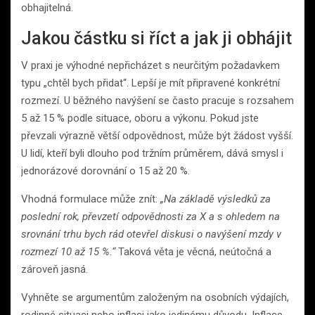
obhajitelná.
Jakou částku si říct a jak ji obhájit
V praxi je výhodné nepřicházet s neurčitým požadavkem
typu „chtěl bych přidat“. Lepší je mít připravené konkrétní
rozmezí. U běžného navýšení se často pracuje s rozsahem
5 až 15 % podle situace, oboru a výkonu. Pokud jste
převzali výrazně větší odpovědnost, může být žádost vyšší.
U lidí, kteří byli dlouho pod tržním průměrem, dává smysl i
jednorázové dorovnání o 15 až 20 %.
Vhodná formulace může znít:
„Na základě výsledků za
poslední rok, převzetí odpovědnosti za X a s ohledem na
srovnání trhu bych rád otevřel diskusi o navýšení mzdy v
rozmezí 10 až 15 %.“
Taková věta je věcná, neútočná a
zároveň jasná.
Vyhněte se argumentům založeným na osobních výdajích,
rodinné situaci nebo inflaci jako jedinému důvodu. Inflace