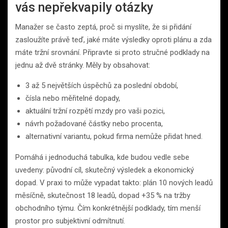
vás nepřekvapily otázky
Manažer se často zeptá, proč si myslíte, že si přidání
zasloužíte právě teď, jaké máte výsledky oproti plánu a zda
máte tržní srovnání. Připravte si proto stručné podklady na
jednu až dvě stránky. Měly by obsahovat:
3 až 5 největších úspěchů za poslední období,
čísla nebo měřitelné dopady,
aktuální tržní rozpětí mzdy pro vaši pozici,
návrh požadované částky nebo procenta,
alternativní variantu, pokud firma nemůže přidat hned.
Pomáhá i jednoduchá tabulka, kde budou vedle sebe
uvedeny: původní cíl, skutečný výsledek a ekonomický
dopad. V praxi to může vypadat takto: plán 10 nových leadů
měsíčně, skutečnost 18 leadů, dopad +35 % na tržby
obchodního týmu. Čím konkrétnější podklady, tím menší
prostor pro subjektivní odmítnutí.