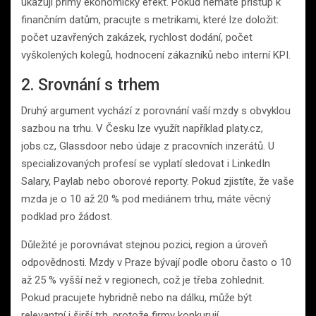
ukazují přímý ekonomický efekt. Pokud nemáte přístup k
finančním datům, pracujte s metrikami, které lze doložit:
počet uzavřených zakázek, rychlost dodání, počet
vyškolených kolegů, hodnocení zákazníků nebo interní KPI.
2. Srovnání s trhem
Druhý argument vychází z porovnání vaší mzdy s obvyklou
sazbou na trhu. V Česku lze využít například platy.cz,
jobs.cz, Glassdoor nebo údaje z pracovních inzerátů. U
specializovaných profesí se vyplatí sledovat i LinkedIn
Salary, Paylab nebo oborové reporty. Pokud zjistíte, že vaše
mzda je o 10 až 20 % pod mediánem trhu, máte věcný
podklad pro žádost.
Důležité je porovnávat stejnou pozici, region a úroveň
odpovědnosti. Mzdy v Praze bývají podle oboru často o 10
až 25 % vyšší než v regionech, což je třeba zohlednit.
Pokud pracujete hybridně nebo na dálku, může být
relevantní i širší trh, protože firmy konkurují