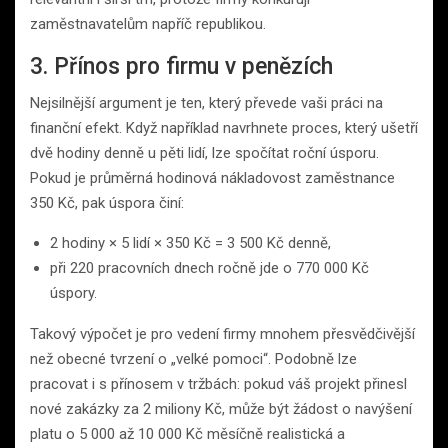
zaměstnavatelům napříč republikou.
3. Přínos pro firmu v penězích
Nejsilnější argument je ten, který převede vaši práci na
finanční efekt. Když například navrhnete proces, který ušetří
dvě hodiny denně u pěti lidí, lze spočítat roční úsporu.
Pokud je průměrná hodinová nákladovost zaměstnance
350 Kč, pak úspora činí:
2 hodiny × 5 lidí × 350 Kč = 3 500 Kč denně,
při 220 pracovních dnech ročně jde o 770 000 Kč
úspory.
Takový výpočet je pro vedení firmy mnohem přesvědčivější
než obecné tvrzení o „velké pomoci“. Podobně lze
pracovat i s přínosem v tržbách: pokud váš projekt přinesl
nové zakázky za 2 miliony Kč, může být žádost o navýšení
platu o 5 000 až 10 000 Kč měsíčně realistická a