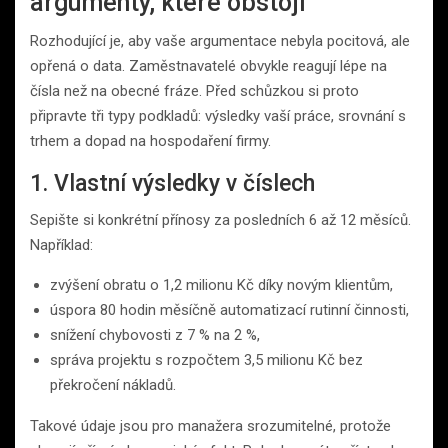
argumenty, které obstojí
Rozhodující je, aby vaše argumentace nebyla pocitová, ale
opřená o data. Zaměstnavatelé obvykle reagují lépe na
čísla než na obecné fráze. Před schůzkou si proto
připravte tři typy podkladů: výsledky vaší práce, srovnání s
trhem a dopad na hospodaření firmy.
1. Vlastní výsledky v číslech
Sepište si konkrétní přínosy za posledních 6 až 12 měsíců.
Například:
zvýšení obratu o 1,2 milionu Kč díky novým klientům,
úspora 80 hodin měsíčně automatizací rutinní činnosti,
snížení chybovosti z 7 % na 2 %,
správa projektu s rozpočtem 3,5 milionu Kč bez
překročení nákladů.
Takové údaje jsou pro manažera srozumitelné, protože