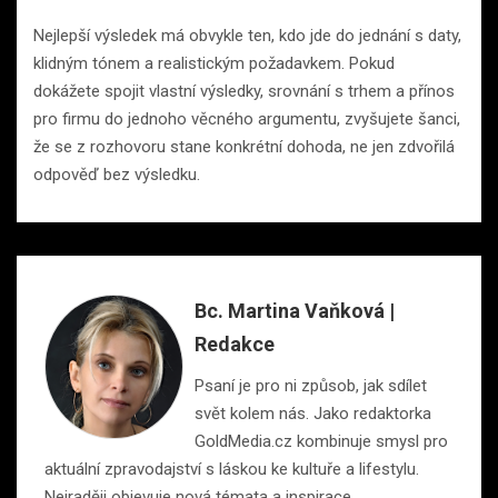
Nejlepší výsledek má obvykle ten, kdo jde do jednání s daty,
klidným tónem a realistickým požadavkem. Pokud
dokážete spojit vlastní výsledky, srovnání s trhem a přínos
pro firmu do jednoho věcného argumentu, zvyšujete šanci,
že se z rozhovoru stane konkrétní dohoda, ne jen zdvořilá
odpověď bez výsledku.
Bc. Martina Vaňková |
Redakce
Psaní je pro ni způsob, jak sdílet
svět kolem nás. Jako redaktorka
GoldMedia.cz kombinuje smysl pro
aktuální zpravodajství s láskou ke kultuře a lifestylu.
Nejraději objevuje nová témata a inspirace.