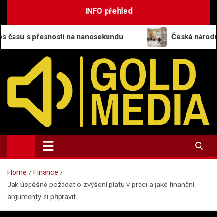
Skip
INFO přehled
to
content
esností na nanosekundu
Česká národní banka zakl
GoldMedia.cz
Magazín a přehled informací
Home
Finance
Jak úspěšně požádat o zvýšení platu v práci a jaké finanční
argumenty si připravit