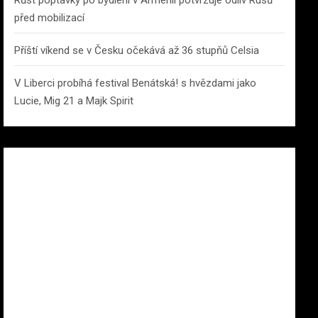
Růst poptávky po bydlení v Arménii potvrzuje odliv Rusů
před mobilizací
Příští víkend se v Česku očekává až 36 stupňů Celsia
V Liberci probíhá festival Benátská! s hvězdami jako
Lucie, Mig 21 a Majk Spirit