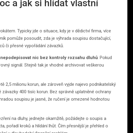
 a jak si hlídat vlastní
vokátem. Typicky jde o situace, kdy je v dědictví firma, více
vník pomůže posoudit, zda je výhrada soupisu dostačující,
iců či přesné vypořádání závazků.
:
nepodepisovat nic bez kontroly rozsahu dluhů
. Pokud
arovný signál. Stejně tak je vhodné archivovat veškerou
ě 2,5 milionu korun, ale zároveň vyjde najevo podnikatelský
né závazky 400 tisíc korun. Bez správně uplatněné ochrany
hradou soupisu je jasné, že ručení je omezené hodnotou
ezření na dluhy, jednejte okamžitě, požádejte o soupis a
a, pořadí kroků a hlídání lhůt. Čím přesnější je přehled o