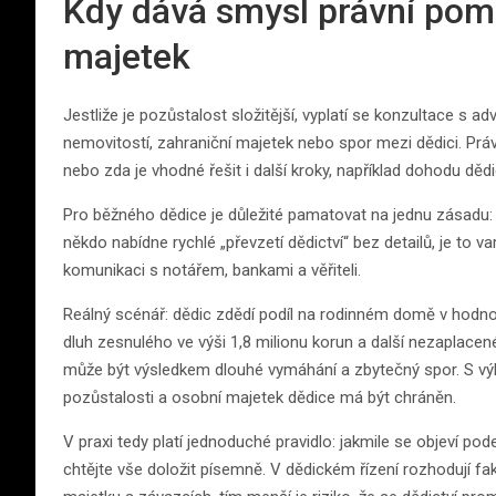
Kdy dává smysl právní pomoc
majetek
Jestliže je pozůstalost složitější, vyplatí se konzultace s ad
nemovitostí, zahraniční majetek nebo spor mezi dědici. Prá
nebo zda je vhodné řešit i další kroky, například dohodu děd
Pro běžného dědice je důležité pamatovat na jednu zásadu
někdo nabídne rychlé „převzetí dědictví“ bez detailů, je to v
komunikaci s notářem, bankami a věřiteli.
Reálný scénář: dědic zdědí podíl na rodinném domě v hodnot
dluh zesnulého ve výši 1,8 milionu korun a další nezaplace
může být výsledkem dlouhé vymáhání a zbytečný spor. S vý
pozůstalosti a osobní majetek dědice má být chráněn.
V praxi tedy platí jednoduché pravidlo: jakmile se objeví pod
chtějte vše doložit písemně. V dědickém řízení rozhodují fakt