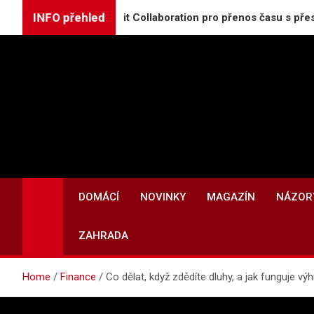
Skip
INFO přehled
 White Rabbit Collaboration pro přenos času s přesností na n
to
content
DOMÁCÍ
NOVINKY
MAGAZÍN
NÁZOR
ZAHRADA
Home
Finance
Co dělat, když zdědíte dluhy, a jak funguje v