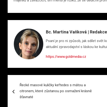
majetku a závazcích, tím menší je riziko, že se dědictví pr
Bc. Martina Vaňková | Redakce
Psaní je pro ni způsob, jak sdílet svě
aktuální zpravodajství s láskou ke kultu
https://www.goldmedia.cz
Navigace
Řecké masové kuličky keftedes s mátou a
pro
citronem, které zůstanou po osmažení krásně
příspěvek
šťavnaté