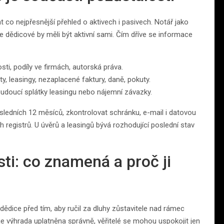
t co nejpřesnější přehled o aktivech i pasivech. Notář jako
le dědicové by měli být aktivní sami. Čím dříve se informace
sti, podíly ve firmách, autorská práva.
ty, leasingy, nezaplacené faktury, daně, pokuty.
 budoucí splátky leasingu nebo nájemní závazky.
osledních 12 měsíců, zkontrolovat schránku, e-mail i datovou
 registrů. U úvěrů a leasingů bývá rozhodující poslední stav
ti: co znamená a proč ji
 dědice před tím, aby ručil za dluhy zůstavitele nad rámec
 výhrada uplatněna správně, věřitelé se mohou uspokojit jen