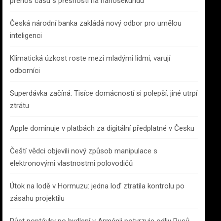
přenos času s přesností na nanosekundu
Česká národní banka zakládá nový odbor pro umělou
inteligenci
Klimatická úzkost roste mezi mladými lidmi, varují
odborníci
Superdávka začíná: Tisíce domácností si polepší, jiné utrpí
ztrátu
Apple dominuje v platbách za digitální předplatné v Česku
Čeští vědci objevili nový způsob manipulace s
elektronovými vlastnostmi polovodičů
Útok na lodě v Hormuzu: jedna loď ztratila kontrolu po
zásahu projektilu