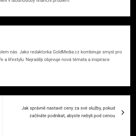
omění v dlouhodobý finanční problém.
t kolem nás. Jako redaktorka GoldMedia.cz kombinuje smysl pro
ře a lifestylu. Nejraději objevuje nová témata a inspirace.
Jak správně nastavit ceny za své služby, pokud
začínáte podnikat, abyste nebyli pod cenou