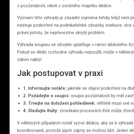
z pozůstalosti, nikoli z osobního majetku dědice.
Význam této výhrady je zásadní zejména tehdy, když není jist
existuje podezření na podnikatelské závazky, exekuce, více 
právní jistotu, že nepřevezme skrytý problém.
Výhrada soupisu se obvykle uplatňuje v rámci dědického říz
Pokud se dědic rozhodne výhradu nepoužít, může v některých 
zákon nabízí.
Jak postupovat v praxi
1. Informujte notáře:
jakmile se objeví podezření na dluh
2. Požádejte o soupis:
soupis pozůstalosti by měl zachy
3. Trvejte na doložení pohledávek:
věřitelé musí své n
4. Sledujte lhůty:
zmeškání procesních lhůt může zhoršit
V některých případech notář vyzve dědice, aby se k výhradě vy
koordinovaně, protože jejich zájmy se mohou lišit. Jeden d