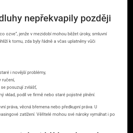
 dluhy nepřekvapily později
něco ozve“, jenže v mezidobí mohou běžet úroky, smluvní
hlíží k tomu, zda byly řádně a včas uplatněny vůči
staré i novější problémy,
 ručení,
se posuzují zvlášť,
ý vklad, podíl ve firmě nebo staré pojistné plnění.
tavní práva, věcná břemena nebo předkupní práva. U
 leasingové zatížení. Věřitelé mohou své nároky vymáhat i po