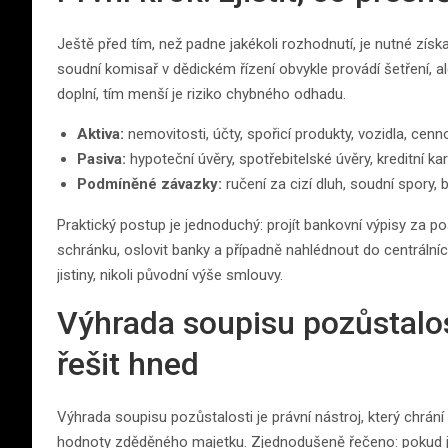
Ještě před tím, než padne jakékoli rozhodnutí, je nutné získa
soudní komisař v dědickém řízení obvykle provádí šetření, a
doplní, tím menší je riziko chybného odhadu.
Aktiva:
nemovitosti, účty, spořicí produkty, vozidla, cenno
Pasiva:
hypoteční úvěry, spotřebitelské úvěry, kreditní kar
Podmíněné závazky:
ručení za cizí dluh, soudní spory,
Praktický postup je jednoduchý: projít bankovní výpisy za p
schránku, oslovit banky a případně nahlédnout do centrálních
jistiny, nikoli původní výše smlouvy.
Výhrada soupisu pozůstalos
řešit hned
Výhrada soupisu pozůstalosti je právní nástroj, který chrání
hodnoty zděděného majetku. Zjednodušeně řečeno: pokud je