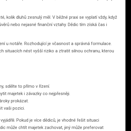
é, kolik dluhů zesnulý měl. V běžné praxi se vyplatí vždy, když
úvěrů nebo nejasné finanční vztahy. Dědic tím získá čas i
ení u notáře. Rozhodující je včasnost a správná formulace.
situacích nést vyšší riziko a ztratit silnou ochranu, kterou
y, sdělte to přímo v řízení.
tit majetek i závazky co nejpřesněji.
ároky prokázat.
 vaši pozici.
jádřili. Pokud je více dědiců, je vhodné řešit situaci
ědic může chtít majetek zachovat, jiný může preferovat