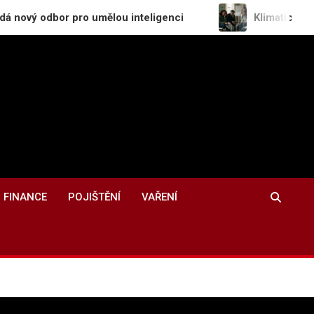
r pro umělou inteligenci
Klimatická úzkost roste 
FINANCE
POJIŠTĚNÍ
VAŘENÍ