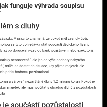
 jak funguje výhrada soupisu
í
blém s dluhy
i závazky. V praxi to znamená, že pokud měl zesnulý úvěr,
ohou se tyto pohledávky stát součástí dědického řízení.
kdy až po doručení výzev od bank, pojišťoven nebo exekutorů.
omaticky neomezeně“, ale jen do výše hodnoty nabytého
eší, může se dostat do situace, kdy přijme majetek, ale
ela pohltí hodnotu pozůstalosti.
 korun a zároveň nezajištěné dluhy 1,2 milionu korun. Pokud je
skají majetek, ale musí počítat s úhradou dluhů z pozůstalosti.
ílů.
ě je součástí pozůstalosti