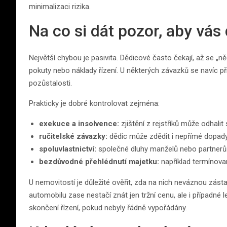
minimalizaci rizika.
Na co si dát pozor, aby vás
Největší chybou je pasivita. Dědicové často čekají, až se „
pokuty nebo náklady řízení. U některých závazků se navíc při
pozůstalosti.
Prakticky je dobré kontrolovat zejména:
exekuce a insolvence:
zjištění z rejstříků může odhalit 
ručitelské závazky:
dědic může zdědit i nepřímé dopady
spoluvlastnictví:
společné dluhy manželů nebo partnerů 
bezdůvodné přehlédnutí majetku:
například termínovan
U nemovitostí je důležité ověřit, zda na nich neváznou zás
automobilu zase nestačí znát jen tržní cenu, ale i případné
skončení řízení, pokud nebyly řádně vypořádány.