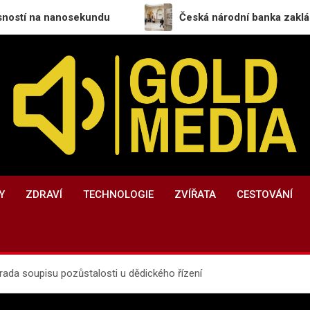
anosekundu
Česká národní banka zakládá nový odbo
GoldMedia.cz
Magazín a přehled informací
Y
ZDRAVÍ
TECHNOLOGIE
ZVÍŘATA
CESTOVÁNÍ
ýhrada soupisu pozůstalosti u dědického řízení