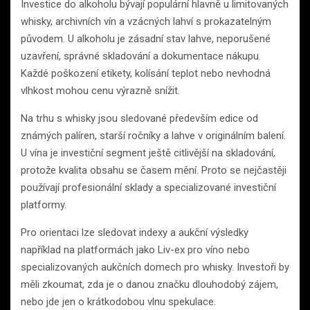
Investice do alkoholu bývají populární hlavně u limitovaných
whisky, archivních vín a vzácných lahví s prokazatelným
původem. U alkoholu je zásadní stav lahve, neporušené
uzavření, správné skladování a dokumentace nákupu.
Každé poškození etikety, kolísání teplot nebo nevhodná
vlhkost mohou cenu výrazně snížit.
Na trhu s whisky jsou sledované především edice od
známých palíren, starší ročníky a lahve v originálním balení.
U vína je investiční segment ještě citlivější na skladování,
protože kvalita obsahu se časem mění. Proto se nejčastěji
používají profesionální sklady a specializované investiční
platformy.
Pro orientaci lze sledovat indexy a aukční výsledky
například na platformách jako Liv-ex pro víno nebo
specializovaných aukčních domech pro whisky. Investoři by
měli zkoumat, zda je o danou značku dlouhodobý zájem,
nebo jde jen o krátkodobou vlnu spekulace.