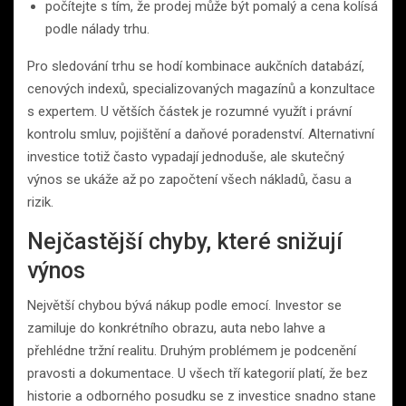
počítejte s tím, že prodej může být pomalý a cena kolísá
podle nálady trhu.
Pro sledování trhu se hodí kombinace aukčních databází,
cenových indexů, specializovaných magazínů a konzultace
s expertem. U větších částek je rozumné využít i právní
kontrolu smluv, pojištění a daňové poradenství. Alternativní
investice totiž často vypadají jednoduše, ale skutečný
výnos se ukáže až po započtení všech nákladů, času a
rizik.
Nejčastější chyby, které snižují
výnos
Největší chybou bývá nákup podle emocí. Investor se
zamiluje do konkrétního obrazu, auta nebo lahve a
přehlédne tržní realitu. Druhým problémem je podcenění
pravosti a dokumentace. U všech tří kategorií platí, že bez
historie a odborného posudku se z investice snadno stane