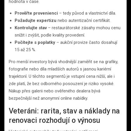
hodnota v čase.
Prověřte provenienci
– tedy původ a vlastnictví díla.
Požadujte expertizu
nebo autentizační certifikát.
Kontrolujte stav
– restaurátorské zásahy mohou cenu
snížit i zvýšit, podle kvality provedení.
Počítejte s poplatky
– aukční provize často dosahují
15 až 25 %.
Pro menší investory bývá vhodnější zaměřit se na grafiky,
fotografie nebo díla mladších autorů s jasnou kariérní
trajektorií. U těchto segmentů je vstupní cena nižší, ale i
zde platí, že bez odborného posouzení je riziko vysoké.
Nákup přes galerii nebo ověřeného dealera bývá
bezpečnější než anonymní online nabídky.
Veteráni: rarita, stav a náklady na
renovaci rozhodují o výnosu