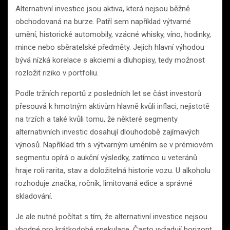
Alternativní investice jsou aktiva, která nejsou běžně
obchodovaná na burze. Patří sem například výtvarné
umění, historické automobily, vzácné whisky, víno, hodinky,
mince nebo sběratelské předměty. Jejich hlavní výhodou
bývá nízká korelace s akciemi a dluhopisy, tedy možnost
rozložit riziko v portfoliu.
Podle tržních reportů z posledních let se část investorů
přesouvá k hmotným aktivům hlavně kvůli inflaci, nejistotě
na trzích a také kvůli tomu, že některé segmenty
alternativních investic dosahují dlouhodobě zajímavých
výnosů. Například trh s výtvarným uměním se v prémiovém
segmentu opírá o aukční výsledky, zatímco u veteránů
hraje roli rarita, stav a doložitelná historie vozu. U alkoholu
rozhoduje značka, ročník, limitovaná edice a správné
skladování.
Je ale nutné počítat s tím, že alternativní investice nejsou
vhodné pro krátkodobé spekulace. Často vyžadují horizont