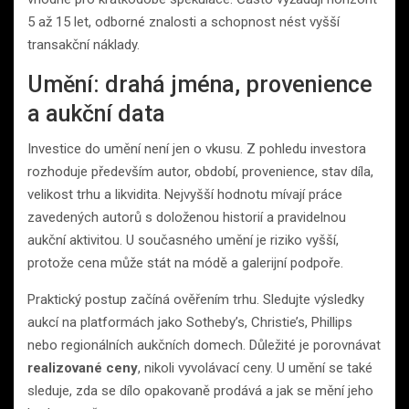
5 až 15 let, odborné znalosti a schopnost nést vyšší
transakční náklady.
Umění: drahá jména, provenience
a aukční data
Investice do umění není jen o vkusu. Z pohledu investora
rozhoduje především autor, období, provenience, stav díla,
velikost trhu a likvidita. Nejvyšší hodnotu mívají práce
zavedených autorů s doloženou historií a pravidelnou
aukční aktivitou. U současného umění je riziko vyšší,
protože cena může stát na módě a galerijní podpoře.
Praktický postup začíná ověřením trhu. Sledujte výsledky
aukcí na platformách jako Sotheby’s, Christie’s, Phillips
nebo regionálních aukčních domech. Důležité je porovnávat
realizované ceny
, nikoli vyvolávací ceny. U umění se také
sleduje, zda se dílo opakovaně prodává a jak se mění jeho