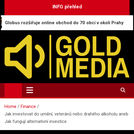
Skip
INFO přehled
to
content
řuje online obchod do 70 obcí v okolí Prahy
CESNE
GoldMedia.cz
Magazín a přehled informací
Home
Finance
Jak investovat do umění, veteránů nebo drahého alkoholu aneb
Jak fungují alternativní investice