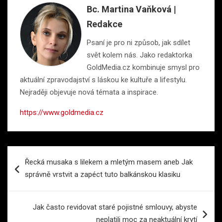
Bc. Martina Vaňková |
Redakce
Psaní je pro ni způsob, jak sdílet
svět kolem nás. Jako redaktorka
GoldMedia.cz kombinuje smysl pro
aktuální zpravodajství s láskou ke kultuře a lifestylu.
Nejraději objevuje nová témata a inspirace.
https://www.goldmedia.cz
Navigace
Řecká musaka s lilekem a mletým masem aneb Jak
pro
správně vrstvit a zapéct tuto balkánskou klasiku
příspěvek
Jak často revidovat staré pojistné smlouvy, abyste
neplatili moc za neaktuální krytí