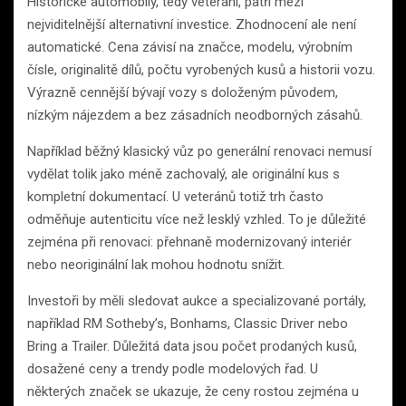
Historické automobily, tedy veteráni, patří mezi
nejviditelnější alternativní investice. Zhodnocení ale není
automatické. Cena závisí na značce, modelu, výrobním
čísle, originalitě dílů, počtu vyrobených kusů a historii vozu.
Výrazně cennější bývají vozy s doloženým původem,
nízkým nájezdem a bez zásadních neodborných zásahů.
Například běžný klasický vůz po generální renovaci nemusí
vydělat tolik jako méně zachovalý, ale originální kus s
kompletní dokumentací. U veteránů totiž trh často
odměňuje autenticitu více než lesklý vzhled. To je důležité
zejména při renovaci: přehnaně modernizovaný interiér
nebo neoriginální lak mohou hodnotu snížit.
Investoři by měli sledovat aukce a specializované portály,
například RM Sotheby’s, Bonhams, Classic Driver nebo
Bring a Trailer. Důležitá data jsou počet prodaných kusů,
dosažené ceny a trendy podle modelových řad. U
některých značek se ukazuje, že ceny rostou zejména u