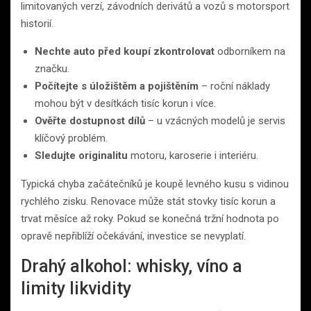
limitovaných verzí, závodních derivátů a vozů s motorsport
historií.
Nechte auto před koupí zkontrolovat
odborníkem na
značku.
Počítejte s úložištěm a pojištěním
– roční náklady
mohou být v desítkách tisíc korun i více.
Ověřte dostupnost dílů
– u vzácných modelů je servis
klíčový problém.
Sledujte originalitu
motoru, karoserie i interiéru.
Typická chyba začátečníků je koupě levného kusu s vidinou
rychlého zisku. Renovace může stát stovky tisíc korun a
trvat měsíce až roky. Pokud se konečná tržní hodnota po
opravě nepřiblíží očekávání, investice se nevyplatí.
Drahý alkohol: whisky, víno a
limity likvidity