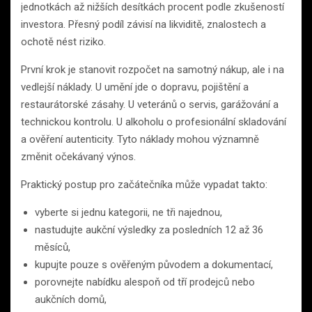
jednotkách až nižších desítkách procent podle zkušeností
investora. Přesný podíl závisí na likviditě, znalostech a
ochotě nést riziko.
První krok je stanovit rozpočet na samotný nákup, ale i na
vedlejší náklady. U umění jde o dopravu, pojištění a
restaurátorské zásahy. U veteránů o servis, garážování a
technickou kontrolu. U alkoholu o profesionální skladování
a ověření autenticity. Tyto náklady mohou významně
změnit očekávaný výnos.
Praktický postup pro začátečníka může vypadat takto:
vyberte si jednu kategorii, ne tři najednou,
nastudujte aukční výsledky za posledních 12 až 36
měsíců,
kupujte pouze s ověřeným původem a dokumentací,
porovnejte nabídku alespoň od tří prodejců nebo
aukčních domů,