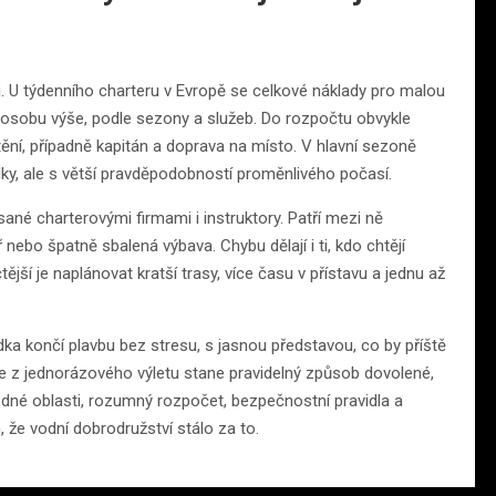
di. U týdenního charteru v Evropě se celkové náklady pro malou
 osobu výše, podle sezony a služeb. Do rozpočtu obvykle
ištění, případně kapitán a doprava na místo. V hlavní sezoně
ídky, ale s větší pravděpodobností proměnlivého počasí.
né charterovými firmami i instruktory. Patří mezi ně
ř nebo špatně sbalená výbava. Chybu dělají i ti, kdo chtějí
jší je naplánovat kratší trasy, více času v přístavu a jednu až
ka končí plavbu bez stresu, s jasnou představou, co by příště
 se z jednorázového výletu stane pravidelný způsob dovolené,
odné oblasti, rozumný rozpočet, bezpečnostní pravidla a
 že vodní dobrodružství stálo za to.