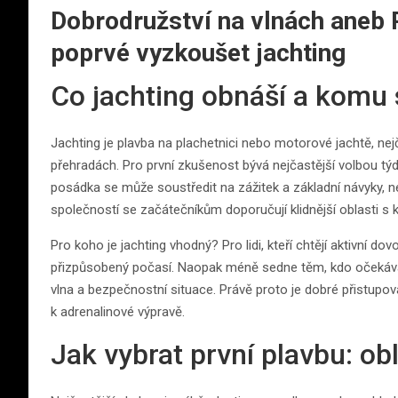
Dobrodružství na vlnách aneb P
poprvé vyzkoušet jachting
Co jachting obnáší a komu 
Jachting je plavba na plachetnici nebo motorové jachtě, nej
přehradách. Pro první zkušenost bývá nejčastější volbou tý
posádka se může soustředit na zážitek a základní návyky, ne
společností se začátečníkům doporučují klidnější oblasti s 
Pro koho je jachting vhodný? Pro lidi, kteří chtějí aktivní 
přizpůsobený počasí. Naopak méně sedne těm, kdo očekávají
vlna a bezpečnostní situace. Právě proto je dobré přistupov
k adrenalinové výpravě.
Jak vybrat první plavbu: obl