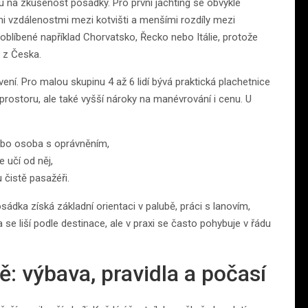
u na zkušenost posádky. Pro první jachting se obvykle
ými vzdálenostmi mezi kotvišti a menšími rozdíly mezi
 oblíbené například Chorvatsko, Řecko nebo Itálie, protože
 z Česka.
avení. Pro malou skupinu 4 až 6 lidí bývá praktická plachetnice
 prostoru, ale také vyšší nároky na manévrování i cenu. U
ebo osoba s oprávněním,
 učí od něj,
u čistě pasažéři.
sádka získá základní orientaci v palubě, práci s lanovím,
 se liší podle destinace, ale v praxi se často pohybuje v řádu
: výbava, pravidla a počasí