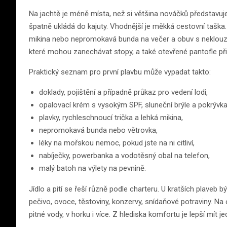
Na jachtě je méně místa, než si většina nováčků představuje
špatně ukládá do kajuty. Vhodnější je měkká cestovní taška. 
mikina nebo nepromokavá bunda na večer a obuv s neklouz
které mohou zanechávat stopy, a také otevřené pantofle př
Praktický seznam pro první plavbu může vypadat takto:
doklady, pojištění a případně průkaz pro vedení lodi,
opalovací krém s vysokým SPF, sluneční brýle a pokrývka
plavky, rychleschnoucí trička a lehká mikina,
nepromokavá bunda nebo větrovka,
léky na mořskou nemoc, pokud jste na ni citliví,
nabíječky, powerbanka a vodotěsný obal na telefon,
malý batoh na výlety na pevnině.
Jídlo a pití se řeší různě podle charteru. U kratších plaveb
pečivo, ovoce, těstoviny, konzervy, snídaňové potraviny. Na
pitné vody, v horku i více. Z hlediska komfortu je lepší mít j