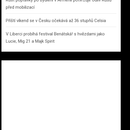
Růst poptávky po bydlení v Arménii potvrzuje odliv Rusů
před mobilizací
Příští víkend se v Česku očekává až 36 stupňů Celsia
V Liberci probíhá festival Benátská! s hvězdami jako
Lucie, Mig 21 a Majk Spirit