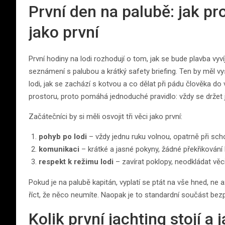
První den na palubě: jak pr
jako první
První hodiny na lodi rozhodují o tom, jak se bude plavba vyví
seznámení s palubou a krátký safety briefing. Ten by měl vys
lodi, jak se zachází s kotvou a co dělat při pádu člověka do
prostoru, proto pomáhá jednoduché pravidlo: vždy se držet
Začátečníci by si měli osvojit tři věci jako první:
pohyb po lodi
– vždy jednu ruku volnou, opatrně při sc
komunikaci
– krátké a jasné pokyny, žádné překřikován
respekt k režimu lodi
– zavírat poklopy, neodkládat věci 
Pokud je na palubě kapitán, vyplatí se ptát na vše hned, ne až
říct, že něco neumíte. Naopak je to standardní součást bez
Kolik první jachting stojí a