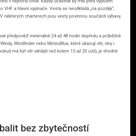
řeší v nejhorší chvíli. Každý účastník by měl před vyplutím
ádio VHF a hlavní vypínače. Vesta se neodkládá „na později“,
V některých charterech jsou vesty povinnou součástí výbavy,
dovat předpověď minimálně 24 až 48 hodin dopředu a průběžně
 Windy, Windfinder nebo MeteoBlue, které ukazují vítr, vlny i
pokud má být vítr silnější než kolem 15 až 20 uzlů, je vhodné
sbalit bez zbytečností