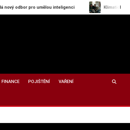
 pro umělou inteligenci
Klimatická úzkost roste m
FINANCE
POJIŠTĚNÍ
VAŘENÍ