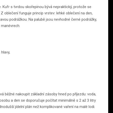
. Kufr s tvrdou skořepinou bývá nepraktický, protože se
Z oblečení funguje princip vrstev: lehké oblečení na den,
avou podrážkou. Na palubě jsou nevhodné černé podrážky,
i manévrech.
 hlavy,
 bývá běžné nakoupit základní zásoby hned po příjezdu: voda,
 osobu a den se doporučuje počítat minimálně s 2 až 3 litry
ednodušší jídelní plán než komplikované vaření na malé lodi.