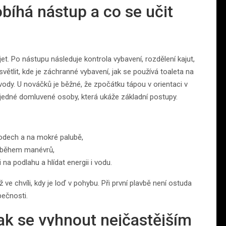
obíhá nástup a co se učit
jet. Po nástupu následuje kontrola vybavení, rozdělení kajut,
větlit, kde je záchranné vybavení, jak se používá toaleta na
 vody. U nováčků je běžné, že zpočátku tápou v orientaci v
 jedné domluvené osoby, která ukáže základní postupy.
hodech a na mokré palubě,
í během manévrů,
na podlahu a hlídat energii i vodu.
 ve chvíli, kdy je loď v pohybu. Při první plavbě není ostuda
pečnosti.
 jak se vyhnout nejčastějším