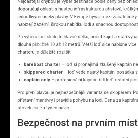
Nejčastější chybou je výběr destinace podle ceny bez ohled
doporučují oblasti s hustou infrastrukturou přístavů, krátk
jednotlivými úseky plavby. V Evropě bývají mezi začátečníky
nabízejí zázemí, širokou nabídku lodí a snadnou dostupnost
Při výběru lodi sledujte hlavně délku, počet kajut a stáří vyb
dlouhá přibližně 10 až 12 metrů. Větší loď sice nabídne více
charteru je důležité rozlišit:
bareboat charter
– loď si pronajímá zkušený kapitán n
skippered charter
– loď vede najatý kapitán, posádka se
captain only
– profesionální kapitán řídí loď, ostatní jso
Pro první plavbu je nejbezpečnější varianta se skipperem. Po
přístavní manévry i pravidla pohybu na lodi. Cena za kapitána
stovek eur za týden navíc.
Bezpečnost na prvním místě