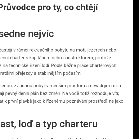
růvodce pro ty, co chtějí
sedne nejvíc
častěji v rámci rekreačního pobytu na moři, jezerech nebo
denní charter s kapitánem nebo s instruktorem, protože
 na technické řízení lodi. Podle běžné praxe charterových
kratšími přejezdy a stabilnějším počasím.
dovolenou, zvládnou pobyt v menším prostoru a nevadí jim režim
 pevný denní plán bez změn. Na vodě totiž rozhoduje vítr,
at k první plavbě jako k řízenému poznávání prostředí, ne jako
ast, loď a typ charteru