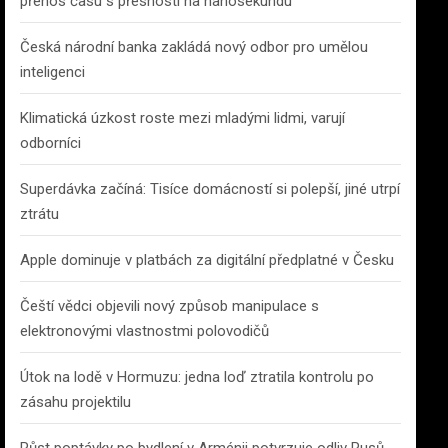
přenos času s přesností na nanosekundu
Česká národní banka zakládá nový odbor pro umělou
inteligenci
Klimatická úzkost roste mezi mladými lidmi, varují
odborníci
Superdávka začíná: Tisíce domácností si polepší, jiné utrpí
ztrátu
Apple dominuje v platbách za digitální předplatné v Česku
Čeští vědci objevili nový způsob manipulace s
elektronovými vlastnostmi polovodičů
Útok na lodě v Hormuzu: jedna loď ztratila kontrolu po
zásahu projektilu