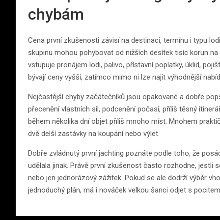
chybám
Cena první zkušenosti závisí na destinaci, termínu i typu lo
skupinu mohou pohybovat od nižších desítek tisíc korun na
vstupuje pronájem lodi, palivo, přístavní poplatky, úklid, poj
bývají ceny vyšší, zatímco mimo ni lze najít výhodnější nab
Nejčastější chyby začátečníků jsou opakované a dobře popsa
přecenění vlastních sil, podcenění počasí, příliš těsný itinerá
během několika dní objet příliš mnoho míst. Mnohem praktičtě
dvě delší zastávky na koupání nebo výlet.
Dobře zvládnutý první jachting poznáte podle toho, že posád
udělala jinak. Právě první zkušenost často rozhodne, jestli
nebo jen jednorázový zážitek. Pokud se ale dodrží výběr vh
jednoduchý plán, má i nováček velkou šanci odjet s pocitem,