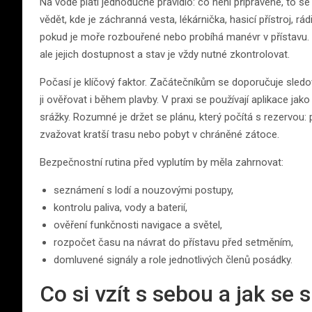
Na vodě platí jednoduché pravidlo: co není připravené, to se 
vědět, kde je záchranná vesta, lékárnička, hasicí přístroj, r
pokud je moře rozbouřené nebo probíhá manévr v přístavu. 
ale jejich dostupnost a stav je vždy nutné zkontrolovat.
Počasí je klíčový faktor. Začátečníkům se doporučuje sle
ji ověřovat i během plavby. V praxi se používají aplikace jako
srážky. Rozumné je držet se plánu, který počítá s rezervou: 
zvažovat kratší trasu nebo pobyt v chráněné zátoce.
Bezpečnostní rutina před vyplutím by měla zahrnovat:
seznámení s lodí a nouzovými postupy,
kontrolu paliva, vody a baterií,
ověření funkčnosti navigace a světel,
rozpočet času na návrat do přístavu před setměním,
domluvené signály a role jednotlivých členů posádky.
Co si vzít s sebou a jak se 