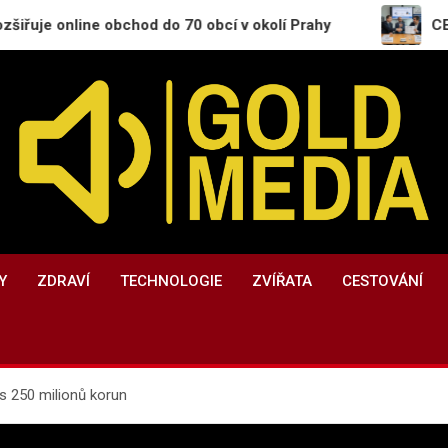
ine obchod do 70 obcí v okolí Prahy
CESNET se st
GoldMedia.cz
Magazín a přehled informací
Y
ZDRAVÍ
TECHNOLOGIE
ZVÍŘATA
CESTOVÁNÍ
řes 250 milionů korun