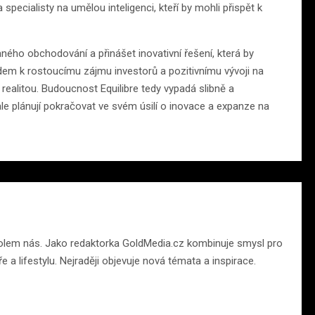
a specialisty na umělou inteligenci, kteří by mohli přispět k
vaného obchodování a přinášet inovativní řešení, která by
em k rostoucímu zájmu investorů a pozitivnímu vývoji na
t realitou. Budoucnost Equilibre tedy vypadá slibně a
le plánují pokračovat ve svém úsilí o inovace a expanze na
t kolem nás. Jako redaktorka GoldMedia.cz kombinuje smysl pro
ře a lifestylu. Nejraději objevuje nová témata a inspirace.