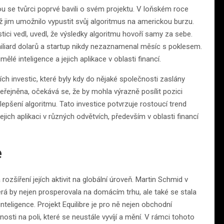
u se tvůrci poprvé bavili o svém projektu. V loňském roce
ož jim umožnilo vypustit svůj algoritmus na americkou burzu.
ici vedl, uvedl, že výsledky algoritmu hovoří samy za sebe.
iliard dolarů a startup nikdy nezaznamenal měsíc s poklesem.
ělé inteligence a jejich aplikace v oblasti financí.
ích investic, které byly kdy do nějaké společnosti zaslány
eřejněna, očekává se, že by mohla výrazně posílit pozici
ylepšení algoritmu. Tato investice potvrzuje rostoucí trend
ejich aplikaci v různých odvětvích, především v oblasti financí
e
rozšíření jejích aktivit na globální úroveň. Martin Schmid v
rá by nejen prosperovala na domácím trhu, ale také se stala
eligence. Projekt Equilibre je pro ně nejen obchodní
dnosti na poli, které se neustále vyvíjí a mění. V rámci tohoto