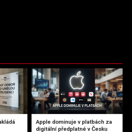
akládá
Apple dominuje v platbách za
digitální předplatné v Česku