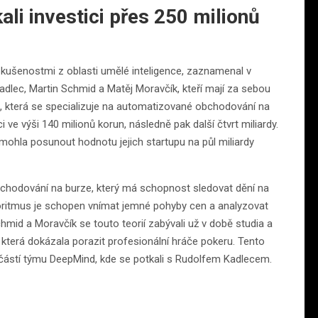
ali investici přes 250 milionů
i zkušenostmi z oblasti umělé inteligence, zaznamenal v
adlec, Martin Schmid a Matěj Moravčík, kteří mají za sebou
ze, která se specializuje na automatizované obchodování na
i ve výši 140 milionů korun, následně pak další čtvrt miliardy.
 mohla posunout hodnotu jejich startupu na půl miliardy
obchodování na burze, který má schopnost sledovat dění na
oritmus je schopen vnímat jemné pohyby cen a analyzovat
chmid a Moravčík se touto teorií zabývali už v době studia a
e, která dokázala porazit profesionální hráče pokeru. Tento
oučástí týmu DeepMind, kde se potkali s Rudolfem Kadlecem.