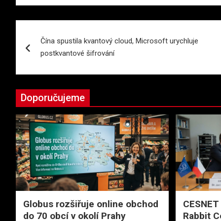
Navigace
Čína spustila kvantový cloud, Microsoft urychluje
pro
postkvantové šifrování
příspěvek
Doporučujeme
Globus rozšiřuje online obchod
CESNET 
do 70 obcí v okolí Prahy
Rabbit C