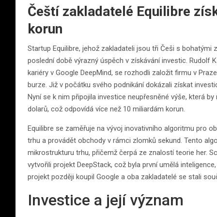
Čeští zakladatelé Equilibre získ
korun
Startup Equilibre, jehož zakladateli jsou tři Češi s bohatým
poslední době výrazný úspěch v získávání investic. Rudolf K
kariéry v Google DeepMind, se rozhodli založit firmu v Pra
burze. Již v počátku svého podnikání dokázali získat investic
Nyní se k nim připojila investice neupřesněné výše, která by
dolarů, což odpovídá více než 10 miliardám korun.
Equilibre se zaměřuje na vývoj inovativního algoritmu pro 
trhu a provádět obchody v rámci zlomků sekund. Tento alg
mikrostrukturu trhu, přičemž čerpá ze znalostí teorie her. S
vytvořili projekt DeepStack, což byla první umělá inteligenc
projekt později koupil Google a oba zakladatelé se stali s
Investice a její význam