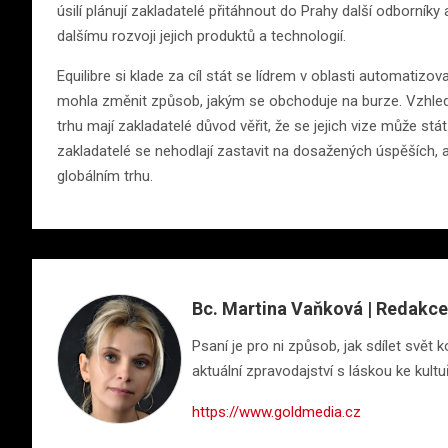
úsilí plánují zakladatelé přitáhnout do Prahy další odborníky 
dalšímu rozvoji jejich produktů a technologií.
Equilibre si klade za cíl stát se lídrem v oblasti automatizo
mohla změnit způsob, jakým se obchoduje na burze. Vzhled
trhu mají zakladatelé důvod věřit, že se jejich vize může stá
zakladatelé se nehodlají zastavit na dosažených úspěších, a
globálním trhu.
Bc. Martina Vaňková | Redakce
Psaní je pro ni způsob, jak sdílet svě
aktuální zpravodajství s láskou ke kultu
https://www.goldmedia.cz