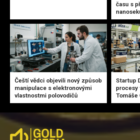
času s p
nanosek
Čeští vědci objevili nový způsob
Startup 
manipulace s elektronovými
procesy 
vlastnostmi polovodičů
Tomáše 