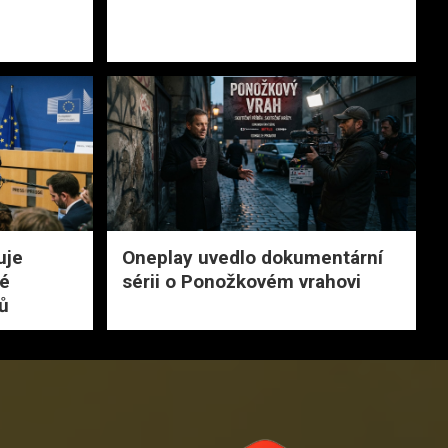
uje
Oneplay uvedlo dokumentární
né
sérii o Ponožkovém vrahovi
ů