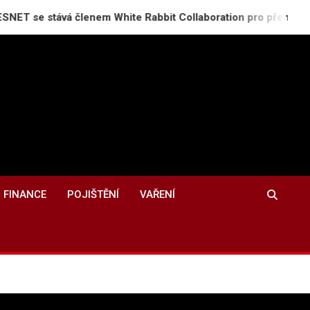
ává členem White Rabbit Collaboration pro přenos času s přes
FINANCE
POJIŠTĚNÍ
VAŘENÍ