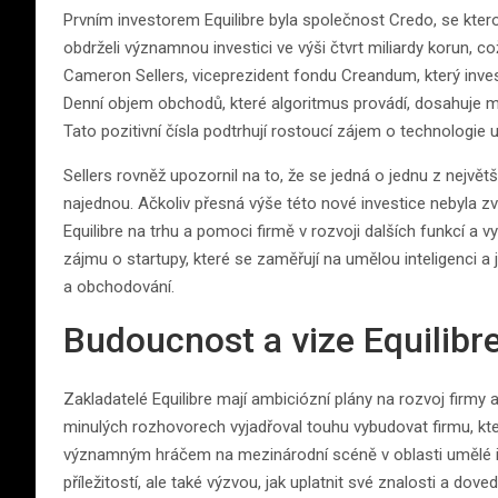
Prvním investorem Equilibre byla společnost Credo, se ktero
obdrželi významnou investici ve výši čtvrt miliardy korun, c
Cameron Sellers, viceprezident fondu Creandum, který invest
Denní objem obchodů, které algoritmus provádí, dosahuje m
Tato pozitivní čísla podtrhují rostoucí zájem o technologie um
Sellers rovněž upozornil na to, že se jedná o jednu z největš
najednou. Ačkoliv přesná výše této nové investice nebyla zv
Equilibre na trhu a pomoci firmě v rozvoji dalších funkcí a v
zájmu o startupy, které se zaměřují na umělou inteligenci a j
a obchodování.
Budoucnost a vize Equilibr
Zakladatelé Equilibre mají ambiciózní plány na rozvoj firmy a 
minulých rozhovorech vyjadřoval touhu vybudovat firmu, kte
významným hráčem na mezinárodní scéně v oblasti umělé int
příležitostí, ale také výzvou, jak uplatnit své znalosti a dove