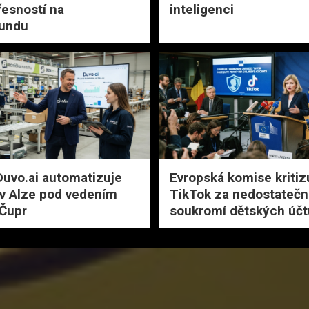
řesností na
inteligenci
undu
Duvo.ai automatizuje
Evropská komise kritiz
v Alze pod vedením
TikTok za nedostateč
Čupr
soukromí dětských účt