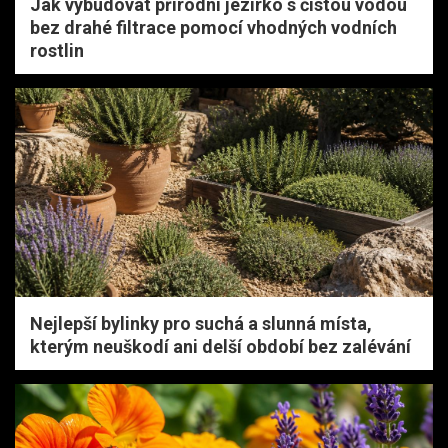
Jak vybudovat přírodní jezírko s čistou vodou
bez drahé filtrace pomocí vhodných vodních
rostlin
Nejlepší bylinky pro suchá a slunná místa,
kterým neuškodí ani delší období bez zalévání