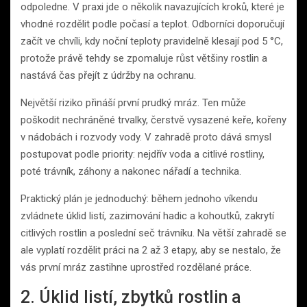
odpoledne. V praxi jde o několik navazujících kroků, které je
vhodné rozdělit podle počasí a teplot. Odborníci doporučují
začít ve chvíli, kdy noční teploty pravidelně klesají pod 5 °C,
protože právě tehdy se zpomaluje růst většiny rostlin a
nastává čas přejít z údržby na ochranu.
Největší riziko přináší první prudký mráz. Ten může
poškodit nechráněné trvalky, čerstvě vysazené keře, kořeny
v nádobách i rozvody vody. V zahradě proto dává smysl
postupovat podle priority: nejdřív voda a citlivé rostliny,
poté trávník, záhony a nakonec nářadí a technika.
Praktický plán je jednoduchý: během jednoho víkendu
zvládnete úklid listí, zazimování hadic a kohoutků, zakrytí
citlivých rostlin a poslední seč trávníku. Na větší zahradě se
ale vyplatí rozdělit práci na 2 až 3 etapy, aby se nestalo, že
vás první mráz zastihne uprostřed rozdělané práce.
2. Úklid listí, zbytků rostlin a