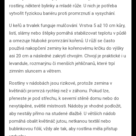
rostliny, některé bylinky a mladé růže. U nich je potřeba
vytvořit fyzickou bariéru proti promrznutí a vysychání.
U keřů a trvalek funguje mulčování. Vrstva 5 až 10 cm kůry,
listí, slámy nebo štěpky pomáhá stabilizovat teplotu v půdě
a omezuje hluboké promrzání kořenů. U růží se často
používá nakopčení zeminy ke kořenovému krčku do výšky
asi 20 cm a následné zakrytí chvojím. Chvojí je praktické i u
levandule, rozmarýnu či menších jehličnanů, které trpí
zimním sluncem a větrem.
Rostliny v nádobách jsou rizikové, protože zemina v
květináči promrzá rychleji než v záhonu. Pokud lze,
přeneste je pod střechu, k severní stěně domu nebo do
nevytápěné, světlé místnosti. Nádoby je vhodné podložit,
aby nestály přímo na studené dlažbě. U větších nádob
pomáhá obalit květináč jutou, netkanou textilií nebo
bublinkovou fólií, vždy ale tak, aby rostlina měla přístup