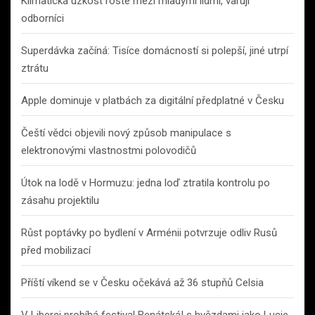
Klimatická úzkost roste mezi mladými lidmi, varují
odborníci
Superdávka začíná: Tisíce domácností si polepší, jiné utrpí
ztrátu
Apple dominuje v platbách za digitální předplatné v Česku
Čeští vědci objevili nový způsob manipulace s
elektronovými vlastnostmi polovodičů
Útok na lodě v Hormuzu: jedna loď ztratila kontrolu po
zásahu projektilu
Růst poptávky po bydlení v Arménii potvrzuje odliv Rusů
před mobilizací
Příští víkend se v Česku očekává až 36 stupňů Celsia
V Liberci probíhá festival Benátská! s hvězdami jako Lucie,