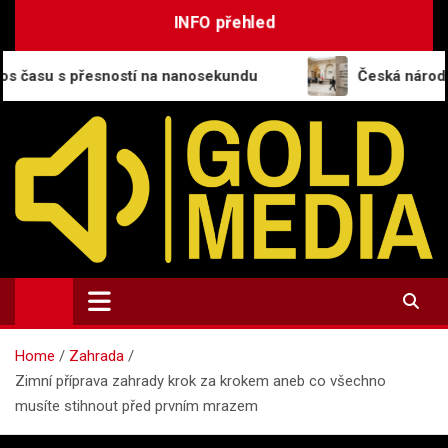
Skip
INFO přehled
to
content
esností na nanosekundu
Česká národní banka zaklá
GoldMedia.cz
Magazín a přehled informací
Home
Zahrada
Zimní příprava zahrady krok za krokem aneb co všechno
musíte stihnout před prvním mrazem