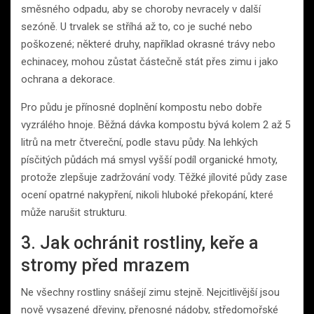
směsného odpadu, aby se choroby nevracely v další
sezóně. U trvalek se stříhá až to, co je suché nebo
poškozené; některé druhy, například okrasné trávy nebo
echinacey, mohou zůstat částečně stát přes zimu i jako
ochrana a dekorace.
Pro půdu je přínosné doplnění kompostu nebo dobře
vyzrálého hnoje. Běžná dávka kompostu bývá kolem 2 až 5
litrů na metr čtvereční, podle stavu půdy. Na lehkých
písčitých půdách má smysl vyšší podíl organické hmoty,
protože zlepšuje zadržování vody. Těžké jílovité půdy zase
ocení opatrné nakypření, nikoli hluboké překopání, které
může narušit strukturu.
3. Jak ochránit rostliny, keře a
stromy před mrazem
Ne všechny rostliny snášejí zimu stejně. Nejcitlivější jsou
nově vysazené dřeviny, přenosné nádoby, středomořské