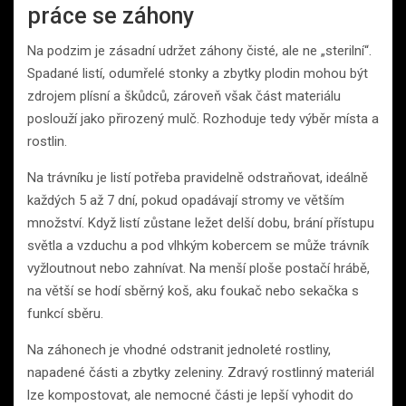
práce se záhony
Na podzim je zásadní udržet záhony čisté, ale ne „sterilní“.
Spadané listí, odumřelé stonky a zbytky plodin mohou být
zdrojem plísní a škůdců, zároveň však část materiálu
poslouží jako přirozený mulč. Rozhoduje tedy výběr místa a
rostlin.
Na trávníku je listí potřeba pravidelně odstraňovat, ideálně
každých 5 až 7 dní, pokud opadávají stromy ve větším
množství. Když listí zůstane ležet delší dobu, brání přístupu
světla a vzduchu a pod vlhkým kobercem se může trávník
vyžloutnout nebo zahnívat. Na menší ploše postačí hrábě,
na větší se hodí sběrný koš, aku foukač nebo sekačka s
funkcí sběru.
Na záhonech je vhodné odstranit jednoleté rostliny,
napadené části a zbytky zeleniny. Zdravý rostlinný materiál
lze kompostovat, ale nemocné části je lepší vyhodit do