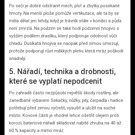
Po seči je dobré odstranit mech, plst a zbytky posekané
hmoty. Na menší ploše pomůže vertikutace, ale ta by se
měla dělat jen tehdy, když je trávník stále v kondici a půda
není zmrzlá. Na podzim se také hodí podzimní hnojivo s
vyšším podílem draslíku, který podporuje odolnost vůči
chladu. Dusíkatá hnojiva se naopak před zimou omezují,
protože podporují růst měkkých pletiv, která mráz poškodí
snadněji.
5. Nářadí, technika a drobnosti,
které se vyplatí nepodcenit
Po zahradě často nezpůsobí největší škody rostliny, ale
zanedbané vybavení. Sekačky, nůžky, pily, čerpadla i hadice
potřebují před zimou vyčistit, vysušit a uložit na suché
místo. Kovové části je vhodné lehce ošetřit olejem proti
korozi, bateriové nářadí skladovat nabité zhruba na 40 až
60 % kapacity a mimo mráz.