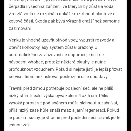
čerpadla i všechna zařízení, ve kterých by zůstala voda.
Zmrzlá voda se rozpíná a dokáže roztrhnout plastové i
kovové části. Škoda pak bývá výrazně dražší než samotné
zazimování.
Venku je vhodné uzavřít přívod vody, vypustit rozvody a
otevřít kohoutky, aby systém zůstal prázdný. U
automatického zavlažování se doporučuje řídit se
návodem výrobce, protože některé okruhy je nutné
profouknout vzduchem. Pokud si nejste jistí, je lepší přizvat
servisní firmu než riskovat poškození celé soustavy.
Trávník před zimou potřebuje poslední seč, ale ne příliš
nízký střih. Ideální výška bývá kolem 4 až 5 cm. Příliš
vysoký porost se pod sněhem může slehnout a zahnívat,
příliš nízký zase hůře snáší mráz a jarní regeneraci. Pokud
je podzim suchý, je vhodné před poslední sečí trávník ještě
jednou zalít.