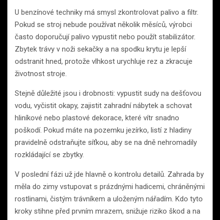
U benzínové techniky má smysl zkontrolovat palivo a filtr.
Pokud se stroj nebude používat několik měsíců, výrobci
často doporučují palivo vypustit nebo použít stabilizátor.
Zbytek trávy v noži sekačky a na spodku krytu je lepší
odstranit hned, protože vlhkost urychluje rez a zkracuje
životnost stroje.
Stejně důležité jsou i drobnosti: vypustit sudy na dešťovou
vodu, vyčistit okapy, zajistit zahradní nábytek a schovat
hliníkové nebo plastové dekorace, které vítr snadno
poškodí. Pokud máte na pozemku jezírko, listí z hladiny
pravidelně odstraňujte síťkou, aby se na dně nehromadily
rozkládající se zbytky.
V poslední fázi už jde hlavně o kontrolu detailů. Zahrada by
měla do zimy vstupovat s prázdnými hadicemi, chráněnými
rostlinami, čistým trávníkem a uloženým nářadím. Kdo tyto
kroky stihne před prvním mrazem, snižuje riziko škod a na