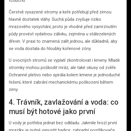
vzduchu.
Čerstvě vysazené stromy a keře potřebují před zimou
hlavně dostatek vláhy. Suchá půda zvyšuje riziko
mrazového vysychání, proto je vhodné před zamrznutím
půdy provést vydatnou zálivku, zejména u stálezelených
dřevin. V praxi to znamená zalít jednou, ale důkladně, aby
se voda dostala do hloubky kořenové zóny.
U ovocných stromů se vyplatí zkontrolovat i kmeny. Mladé
stromky mohou poškodit mráz, ale také okusy od zvěře.
Ochranné pletivo nebo spirála kolem kmene je jednoduché
řešení, které zabrání mechanickému poškození během
zimy.
4. Trávník, zavlažování a voda: co
musí být hotové jako první
U vody je potřeba jednat bez odkladu. Jakmile hrozí první
mrazíky, je nutné vypustit hadice, zahradní postřikovače,