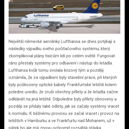
Největší německé aerolinky Lufthansa se dnes potýkají s
následky výpadku svého počítačového systému, který
zkomplikoval plány tisícům lidí po celém světě. Fungovat
ráno přestaly systémy pro odbavení i nástup do letadla.
Lufthansa kvůli tomu svolala krizový tým a později
oznámila, že za výpadkem byly stavební práce, při kterých
byly poškozeny optické kabely. Frankfurtské letiště kolem
poledne uvedlo, že zruší všechny přílety a že letadla začne
odklánět na jiná letiště. Odpoledne byly přílety obnoveny a
později se přidaly také odlety, jak se začaly systémy vracet
k normálu. K běžnému provosu se začal vracet i provoz na
letištích v Hamburku a ve Frankfurtu nad Mohanem, už v
pátek ho ale má znovu ochromit rozsáhlá stávka.