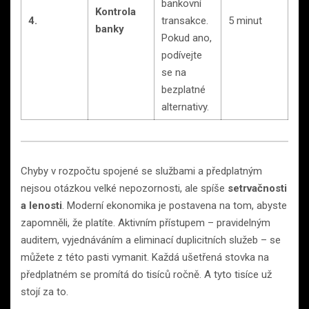
bankovní
Kontrola
4.
transakce.
5 minut
banky
Pokud ano,
podívejte
se na
bezplatné
alternativy.
Chyby v rozpočtu spojené se službami a předplatným
nejsou otázkou velké nepozornosti, ale spíše
setrvačnosti
a lenosti
. Moderní ekonomika je postavena na tom, abyste
zapomněli, že platíte. Aktivním přístupem – pravidelným
auditem, vyjednáváním a eliminací duplicitních služeb – se
můžete z této pasti vymanit. Každá ušetřená stovka na
předplatném se promítá do tisíců ročně. A tyto tisíce už
stojí za to.