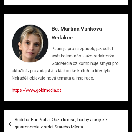
Bc. Martina Vaňková |
Redakce
Psaní je pro ni způsob, jak sdílet
svět kolem nás. Jako redaktorka
GoldMedia.cz kombinuje smysl pro
aktuální zpravodajství s láskou ke kultuře a lifestylu.
Nejraději objevuje nová témata a inspirace.
https://www.goldmedia.cz
Navigace
Buddha-Bar Praha: Oáza luxusu, hudby a asijské
pro
gastronomie v srdci Starého Města