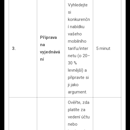
Vyhledejte
si
konkurenčn
í nabídku
vašeho
Příprava
mobilního
na
3.
tarifu/inter
5 minut
vyjednává
netu (o 20–
ní
30 %
levnější) a
připravte si
ji jako
argument.
Ověřte, zda
platíte za
vedení účtu
nebo