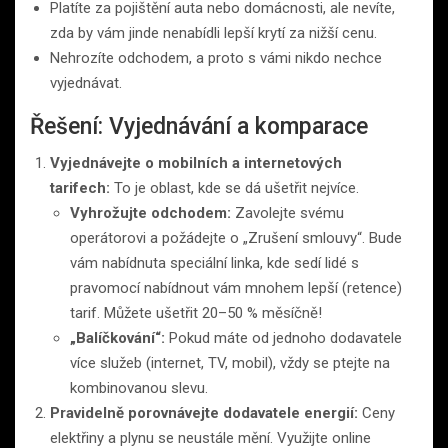
Platíte za pojištění auta nebo domácnosti, ale nevíte,
zda by vám jinde nenabídli lepší krytí za nižší cenu.
Nehrozíte odchodem, a proto s vámi nikdo nechce
vyjednávat.
Řešení: Vyjednávání a komparace
Vyjednávejte o mobilních a internetových
tarifech:
To je oblast, kde se dá ušetřit nejvíce.
Vyhrožujte odchodem:
Zavolejte svému
operátorovi a požádejte o „Zrušení smlouvy“. Bude
vám nabídnuta speciální linka, kde sedí lidé s
pravomocí nabídnout vám mnohem lepší (retence)
tarif. Můžete ušetřit 20–50 % měsíčně!
„Balíčkování“:
Pokud máte od jednoho dodavatele
více služeb (internet, TV, mobil), vždy se ptejte na
kombinovanou slevu.
Pravidelně porovnávejte dodavatele energií:
Ceny
elektřiny a plynu se neustále mění. Využijte online