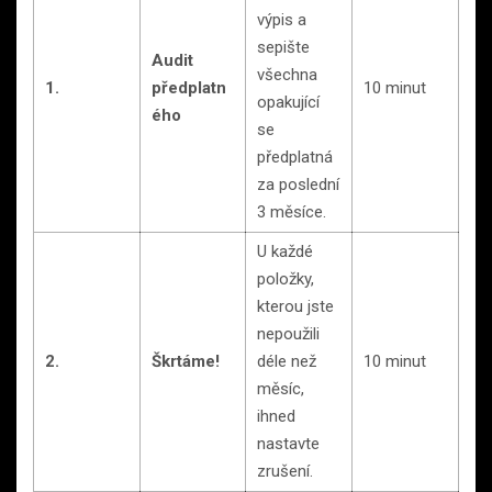
výpis a
sepište
Audit
všechna
1.
předplatn
10 minut
opakující
ého
se
předplatná
za poslední
3 měsíce.
U každé
položky,
kterou jste
nepoužili
2.
Škrtáme!
déle než
10 minut
měsíc,
ihned
nastavte
zrušení.