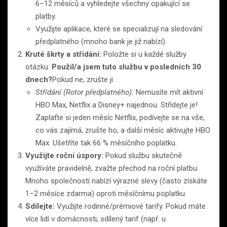
6–12 měsíců a vyhledejte všechny opakující se
platby.
Využijte aplikace, které se specializují na sledování
předplatného (mnoho bank je již nabízí).
Kruté škrty a střídání:
Položte si u každé služby
otázku:
Použil/a jsem tuto službu v posledních 30
dnech?
Pokud ne, zrušte ji.
Střídání (Rotor předplatného):
Nemusíte mít aktivní
HBO Max, Netflix a Disney+ najednou. Střídejte je!
Zaplaťte si jeden měsíc Netflix, podívejte se na vše,
co vás zajímá, zrušte ho, a další měsíc aktivujte HBO
Max. Ušetříte tak 66 % měsíčního poplatku.
Využijte roční úspory:
Pokud službu skutečně
využíváte pravidelně, zvažte přechod na roční platbu.
Mnoho společností nabízí výrazné slevy (často získáte
1–2 měsíce zdarma) oproti měsíčnímu poplatku.
Sdílejte:
Využijte rodinné/prémiové tarify. Pokud máte
více lidí v domácnosti, sdílený tarif (např. u