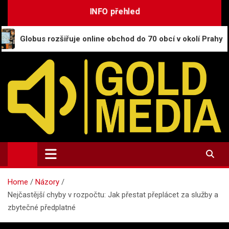
Skip
INFO přehled
to
content
zšiřuje online obchod do 70 obcí v okolí Prahy
CE
GoldMedia.cz
Magazín a přehled informací
Home
Názory
Nejčastější chyby v rozpočtu: Jak přestat přeplácet za služby a
zbytečné předplatné