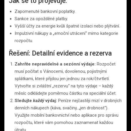
Jak se to projevuje:
Zapomenuté bankovní poplatky.
Sankce za opožděné platby.
Vyšší účty za energie kvůli špatné izolaci nebo plýtvání.
Impulzivní nákupy a „emoční utrácení“ mimo kategorie
rozpočtu.
Řešení: Detailní evidence a rezerva
Zahrňte nepravidelné a sezónní výdaje:
Rozpočet
musí počítat s Vánocemi, dovolenou, pojistnými
splátkami, které přijdou jen jednou za rok/čtvrtletí.
Vytvořte si zvláštní „rezervu“ na tyto výdaje – každý
měsíc odkládejte poměrnou částku na speciální účet.
Sledujte
každý
výdaj:
Peníze nejčastěji mizí v drobných
denních nákupech (káva, svačiny, „jen drobnost“).
Využijte mobilní bankovnictví nebo aplikace pro správu
rozpočtu, které vám pomohou zaznamenat každou
útratu.