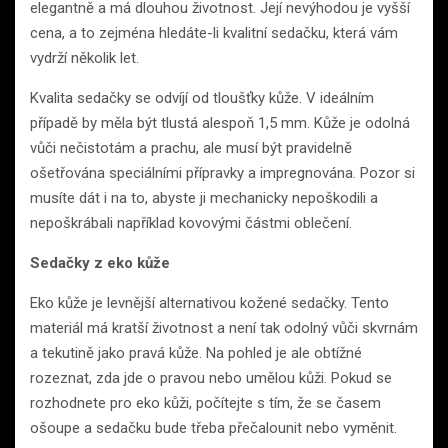
elegantně a má dlouhou životnost. Její nevýhodou je vyšší
cena, a to zejména hledáte-li kvalitní sedačku, která vám
vydrží několik let.
Kvalita sedačky se odvíjí od tloušťky kůže. V ideálním
případě by měla být tlustá alespoň 1,5 mm. Kůže je odolná
vůči nečistotám a prachu, ale musí být pravidelně
ošetřována speciálními přípravky a impregnována. Pozor si
musíte dát i na to, abyste ji mechanicky nepoškodili a
nepoškrábali například kovovými částmi oblečení.
Sedačky z eko kůže
Eko kůže je levnější alternativou kožené sedačky. Tento
materiál má kratší životnost a není tak odolný vůči skvrnám
a tekutině jako pravá kůže. Na pohled je ale obtížné
rozeznat, zda jde o pravou nebo umělou kůži. Pokud se
rozhodnete pro eko kůži, počítejte s tím, že se časem
ošoupe a sedačku bude třeba přečalounit nebo vyměnit.