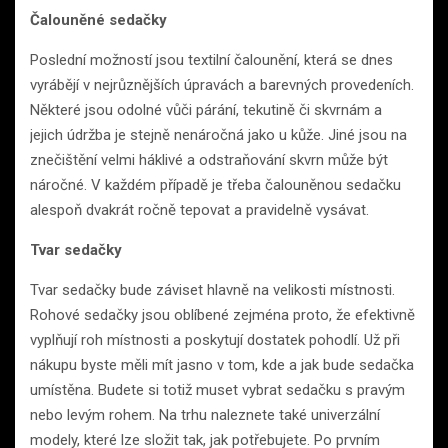
Čalouněné sedačky
Poslední možností jsou textilní čalounění, která se dnes
vyrábějí v nejrůznějších úpravách a barevných provedeních.
Některé jsou odolné vůči párání, tekutině či skvrnám a
jejich údržba je stejně nenáročná jako u kůže. Jiné jsou na
znečištění velmi háklivé a odstraňování skvrn může být
náročné. V každém případě je třeba čalouněnou sedačku
alespoň dvakrát ročně tepovat a pravidelně vysávat.
Tvar sedačky
Tvar sedačky bude záviset hlavně na velikosti místnosti.
Rohové sedačky jsou oblíbené zejména proto, že efektivně
vyplňují roh místnosti a poskytují dostatek pohodlí. Už při
nákupu byste měli mít jasno v tom, kde a jak bude sedačka
umístěna. Budete si totiž muset vybrat sedačku s pravým
nebo levým rohem. Na trhu naleznete také univerzální
modely, které lze složit tak, jak potřebujete. Po prvním