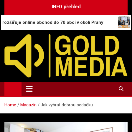
Skip
INFO přehled
to
content
nline obchod do 70 obcí v okolí Prahy
CESNET se 
GoldMedia.cz
Magazín a přehled informací
Home
Magazín
Jak vybrat dobrou sedačku