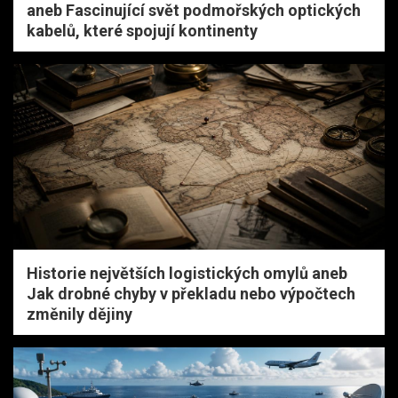
aneb Fascinující svět podmořských optických
kabelů, které spojují kontinenty
Historie největších logistických omylů aneb
Jak drobné chyby v překladu nebo výpočtech
změnily dějiny