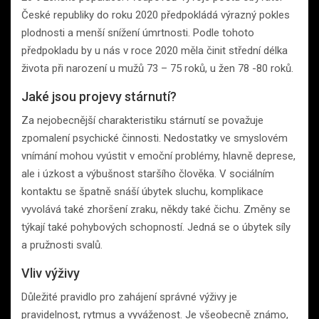
České republiky do roku 2020 předpokládá výrazný pokles
plodnosti a menší snížení úmrtnosti. Podle tohoto
předpokladu by u nás v roce 2020 měla činit střední délka
života při narození u mužů 73 – 75 roků, u žen 78 -80 roků.
Jaké jsou projevy stárnutí?
Za nejobecnější charakteristiku stárnutí se považuje
zpomalení psychické činnosti. Nedostatky ve smyslovém
vnímání mohou vyústit v emoční problémy, hlavně deprese,
ale i úzkost a výbušnost staršího člověka. V sociálním
kontaktu se špatně snáší úbytek sluchu, komplikace
vyvolává také zhoršení zraku, někdy také čichu. Změny se
týkají také pohybových schopností. Jedná se o úbytek síly
a pružnosti svalů.
Vliv výživy
Důležité pravidlo pro zahájení správné výživy je
pravidelnost, rytmus a vyváženost. Je všeobecně známo,