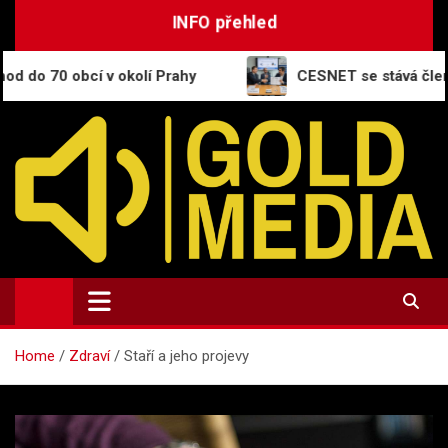
Skip
INFO přehled
to
content
 v okolí Prahy
CESNET se stává členem White Rabb
GoldMedia.cz
Magazín a přehled informací
Home
Zdraví
Staří a jeho projevy