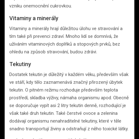
vzniku onemocnění cukrovkou.
Vitaminy a minerály
Vitaminy a minerály hrají důležitou úlohu ve stravování a
tím také při prevenci zdraví. Mnoho lidí se domnívá, že
užíváním vitaminových doplňků a stopových prvků, bez
ohledu na způsob stravování, budou zdrávi.
Tekutiny
Dostatek tekutin je důležitý v každém věku, především však
ve stáří, kdy tělo zaznamenává značný přirozený úbytek
tekutin. O pitném režimu rozhoduje především teplota
prostředí, skladba výživy, námaha organismu apod. Obecně
se doporučuje vypít asi 2 litry tekutin denně, rozhodující je
však také druh tekutin. Také čerstvé ovoce a zelenina
dodávají organismu nenahraditelné tekutiny, které v těle
snadno transportují živiny a odstraňují z něho toxické látky.