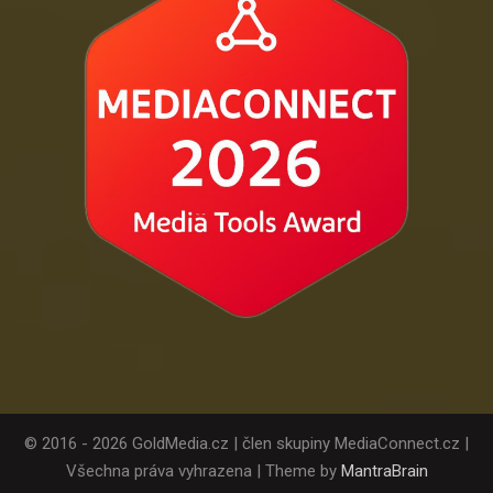
© 2016 - 2026 GoldMedia.cz | člen skupiny MediaConnect.cz |
Všechna práva vyhrazena | Theme by
MantraBrain