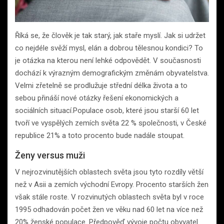
Říká se, že člověk je tak starý, jak staře myslí. Jak si udržet
co nejdéle svěží mysl, elán a dobrou tělesnou kondici? To
je otázka na kterou není lehké odpovědět. V současnosti
dochází k výrazným demografickým změnám obyvatelstva.
Velmi zřetelně se prodlužuje střední délka života a to
sebou přináší nové otázky řešení ekonomických a
sociálních situací.Populace osob, které jsou starší 60 let
tvoří ve vyspělých zemích světa 22 % společnosti, v České
republice 21% a toto procento bude nadále stoupat.
Ženy versus muži
V nejrozvinutějších oblastech světa jsou tyto rozdíly větší
než v Asii a zemích východní Evropy. Procento starších žen
však stále roste. V rozvinutých oblastech světa byl v roce
1995 odhadován počet žen ve věku nad 60 let na více než
20% ženské populace. Předpověď vývoje počtu obyvatel