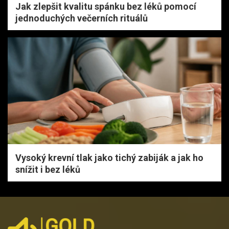
Jak zlepšit kvalitu spánku bez léků pomocí
jednoduchých večerních rituálů
Vysoký krevní tlak jako tichý zabiják a jak ho
snížit i bez léků