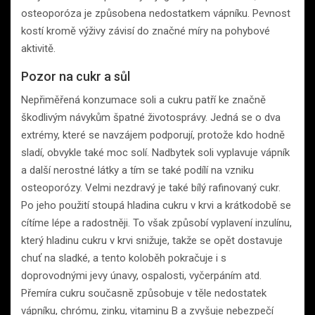
osteoporóza je způsobena nedostatkem vápníku. Pevnost
kostí kromě výživy závisí do značné míry na pohybové
aktivitě.
Pozor na cukr a sůl
Nepřiměřená konzumace soli a cukru patří ke značně
škodlivým návykům špatné životosprávy. Jedná se o dva
extrémy, které se navzájem podporují, protože kdo hodně
sladí, obvykle také moc solí. Nadbytek soli vyplavuje vápník
a další nerostné látky a tím se také podílí na vzniku
osteoporózy. Velmi nezdravý je také bílý rafinovaný cukr.
Po jeho použití stoupá hladina cukru v krvi a krátkodobě se
cítíme lépe a radostněji. To však způsobí vyplavení inzulínu,
který hladinu cukru v krvi snižuje, takže se opět dostavuje
chuť na sladké, a tento koloběh pokračuje i s
doprovodnými jevy únavy, ospalosti, vyčerpáním atd.
Přemíra cukru současně způsobuje v těle nedostatek
vápníku, chrómu, zinku, vitaminu B a zvyšuje nebezpečí