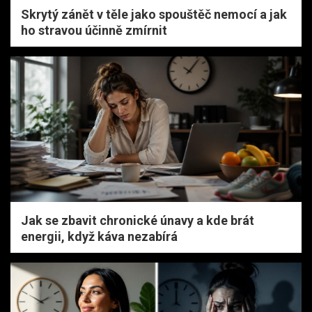
Skrytý zánět v těle jako spouštěč nemocí a jak
ho stravou účinně zmírnit
Jak se zbavit chronické únavy a kde brát
energii, když káva nezabírá