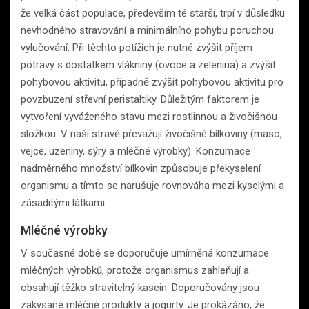
že velká část populace, především té starší, trpí v důsledku
nevhodného stravování a minimálního pohybu poruchou
vylučování. Při těchto potížích je nutné zvýšit příjem
potravy s dostatkem vlákniny (ovoce a zelenina) a zvýšit
pohybovou aktivitu, případně zvýšit pohybovou aktivitu pro
povzbuzení střevní peristaltiky. Důležitým faktorem je
vytvoření vyváženého stavu mezi rostlinnou a živočišnou
složkou. V naší stravě převažují živočišné bílkoviny (maso,
vejce, uzeniny, sýry a mléčné výrobky). Konzumace
nadměrného množství bílkovin způsobuje překyselení
organismu a tímto se narušuje rovnováha mezi kyselými a
zásaditými látkami.
Mléčné výrobky
V současné době se doporučuje umírněná konzumace
mléčných výrobků, protože organismus zahleňují a
obsahují těžko stravitelný kasein. Doporučovány jsou
zakysané mléčné produkty a jogurty. Je prokázáno, že