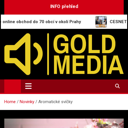
Skip
INFO přehled
to
content
od do 70 obcí v okolí Prahy
CESNET se stává člen
GoldMedia.cz
Magazín a přehled informací
Home
Novinky
Aromatické svíčky