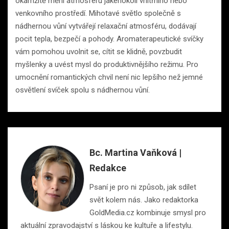
okamžitě mění atmosféru jakéhokoli vnitřního nebo
venkovního prostředí. Mihotavé světlo společně s
nádhernou vůní vytvářejí relaxační atmosféru, dodávají
pocit tepla, bezpečí a pohody. Aromaterapeutické svíčky
vám pomohou uvolnit se, cítit se klidně, povzbudit
myšlenky a uvést mysl do produktivnějšího režimu. Pro
umocnění romantických chvil není nic lepšího než jemné
osvětlení svíček spolu s nádhernou vůní.
Bc. Martina Vaňková |
Redakce
Psaní je pro ni způsob, jak sdílet
svět kolem nás. Jako redaktorka
GoldMedia.cz kombinuje smysl pro
aktuální zpravodajství s láskou ke kultuře a lifestylu.