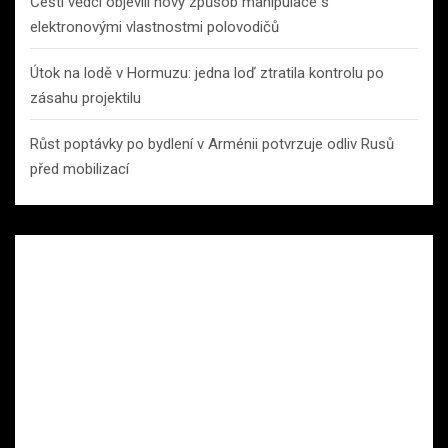
Čeští vědci objevili nový způsob manipulace s
elektronovými vlastnostmi polovodičů
Útok na lodě v Hormuzu: jedna loď ztratila kontrolu po
zásahu projektilu
Růst poptávky po bydlení v Arménii potvrzuje odliv Rusů
před mobilizací